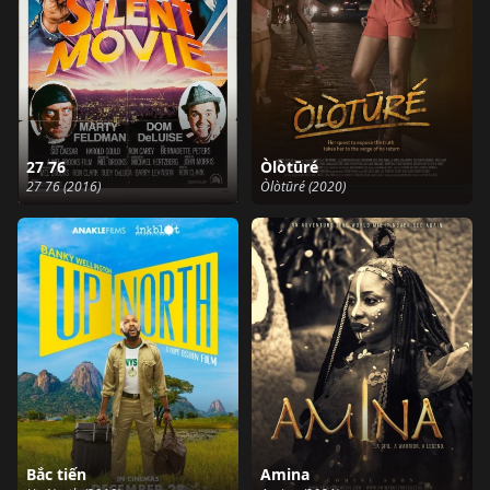
27 76
Òlòtūré
27 76 (2016)
Òlòtūré (2020)
Bắc tiến
Amina