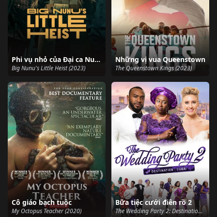
Phi vụ nhỏ của Đại ca Nunu
Những vị vua Queenstown
Big Nunu's Little Heist (2023)
The Queenstown Kings (2023)
Cô giáo bạch tuộc
Bữa tiệc cưới điên rồ 2
My Octopus Teacher (2020)
The Wedding Party 2: Destination Dubai (2017)