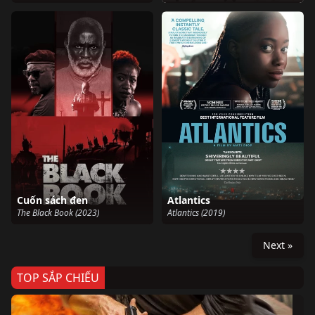
Cuốn sách đen
Atlantics
The Black Book (2023)
Atlantics (2019)
Next »
TOP SẮP CHIẾU
Ze