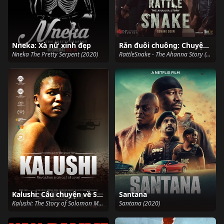
Nneka: Xà nữ xinh đẹp
Rắn đuôi chuông: Chuyện của Ahanna
Nneka The Pretty Serpent (2020)
RattleSnake - The Ahanna Story (2020)
Kalushi: Câu chuyện về Solomon Mahlangu
Santana
Kalushi: The Story of Solomon Mahlangu (2016)
Santana (2020)