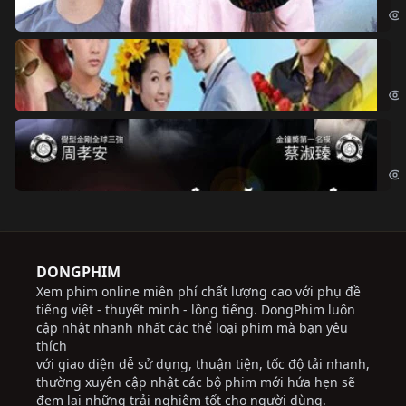
Ch
Chi
Độ
Cri
DONGPHIM
Xem phim online miễn phí chất lượng cao với phụ đề
tiếng việt - thuyết minh - lồng tiếng. DongPhim luôn
cập nhật nhanh nhất các thể loại phim mà bạn yêu
thích
với giao diện dễ sử dụng, thuận tiện, tốc độ tải nhanh,
thường xuyên cập nhật các bộ phim mới hứa hẹn sẽ
đem lại những trải nghiệm tốt cho người dùng.