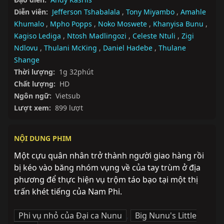
Diễn viên:
Jefferson Tshabalala
,
Tony Miyambo
,
Amahle
Khumalo
,
Mpho Popps
,
Noko Moswete
,
Khanyisa Bunu
,
Kagiso Lediga
,
Ntosh Madlingozi
,
Celeste Ntuli
,
Zigi
Ndlovu
,
Thulani McKing
,
Daniel Hadebe
,
Thulane
Shange
Thời lượng:
1g 32phút
Chất lượng:
HD
Ngôn ngữ:
Vietsub
Lượt xem:
899 lượt
NỘI DUNG PHIM
Một cựu quân nhân trở thành người giao hàng rồi 
bị kéo vào băng nhóm vụng về của tay trùm ở địa 
phương để thực hiện vụ trộm táo bạo tại một thị 
trấn khét tiếng của Nam Phi.
Phi vụ nhỏ của Đại ca Nunu
,
Big Nunu's Little