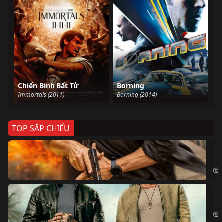
Chiến Binh Bất Tử
Borning
Immortals (2011)
Borning (2014)
TOP SẮP CHIẾU
Ze
Age
Bi
The