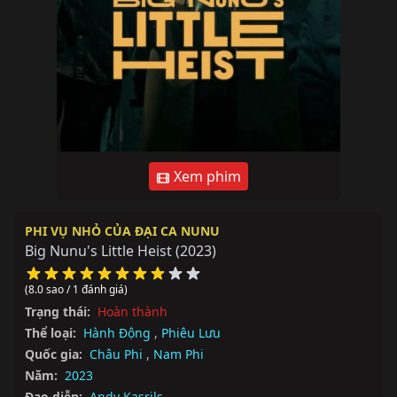
Xem phim
PHI VỤ NHỎ CỦA ĐẠI CA NUNU
Big Nunu's Little Heist
(2023)
(8.0 sao / 1 đánh giá)
Trạng thái:
Hoàn thành
Thể loại:
Hành Động
,
Phiêu Lưu
Quốc gia:
Châu Phi
,
Nam Phi
Năm:
2023
Đạo diễn:
Andy Kasrils