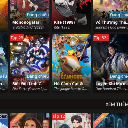
Đang chiếu
Đang chi
Mononogatari
Kite (1998)
Vô Thượng
もののがたり (2023)
Kite (1998)
Supreme
Tập 23
Tập 324
hiếu
Đang chiếu
Đang chi
Người Trên Vạn Người (Phần 6)
Biệt Đội Lính Cứu Hỏa (Phần 3)
Hổ Cánh Cụt & Biệt Đội Rừng Xanh 2: Quậy Banh Thế Giới
Luyện Khí Mườ
Hitori No Shita - The Outcast (Season 6) (2026)
Fire Force (Season 3) (2025)
The Jungle Bunch: Operation Meltdown (2023)
One Hundred Thousand Years of Qi Re
XEM THÊ
Tập 12
TRỌN BỘ
TRỌN BỘ