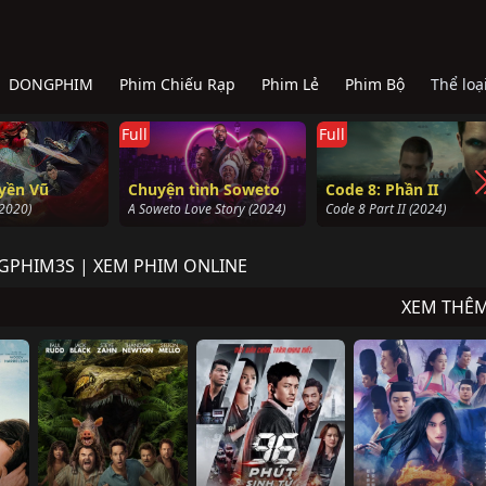
DONGPHIM
Phim Chiếu Rạp
Phim Lẻ
Phim Bộ
Thể loạ
Full
Full
ình Soweto
Code 8: Phần II
Cuộc Diễu Hành
ve Story (2024)
Code 8 Part II (2024)
The Parades (2024)
GPHIM3S | XEM PHIM ONLINE
XEM THÊ