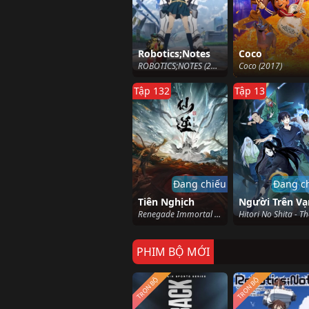
Robotics;Notes
Coco
ROBOTICS;NOTES (2012)
Coco (2017)
Tập 132
Tập 13
Đang chiếu
Đang c
Tiên Nghịch
Renegade Immortal (2023)
PHIM BỘ MỚI
TRỌN BỘ
TRỌN BỘ