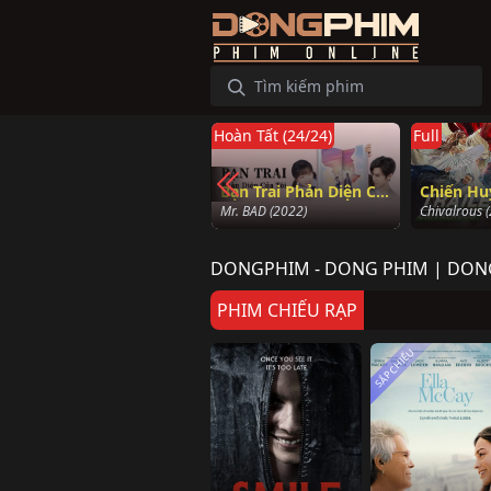
Hoàn Tất (24/24)
Full
Full
Bạn Trai Phản Diện Của Tôi (Mr. BAD)
Chiến Huyền Vũ
Chuyện t
Mr. BAD (2022)
Chivalrous (2020)
A Soweto Lo
DONGPHIM - DONG PHIM | DON
PHIM CHIẾU RẠP
SẮP CHIẾU