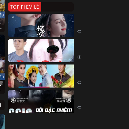
TOP PHIM LẺ
ếu
Nếu Thời Gian Trở Lại
 Thần Đế
If Time Flow Back (2020)
 God Emperor (2020)
15827 lượt xem
Đoạn Trường Nam Ai
Đoạn Trường Nam Ai (2015)
13556 lượt xem
Chiếc Vòng Ngọc Huyết
Chiếc Vòng Ngọc Huyết (2015)
ếu
12098 lượt xem
i Vạn Năm
fining (2023)
Đội Đặc Nhiệm Hiện Tr
Crime Scene Investigation Center
M
10917 lượt xem