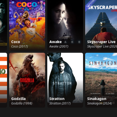
SẮP CHIẾU
Coco
Awake
Skyscraper Live
Coco (2017)
Awake (2007)
Skyscraper Live (2026
Godzilla
Stratton
Sinakagon
Godzilla (1998)
Stratton (2017)
Sinakagon (2024)