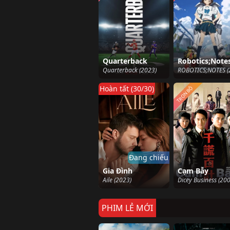
Quarterback
Robotics;Note
Quarterback (2023)
Hoàn tất (30/30)
TRỌN BỘ
Đang chiếu
Gia Đình
Cạm Bẫy
Aile (2023)
Dicey Business (200
PHIM LẺ MỚI