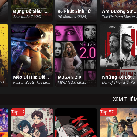
Đụng Độ Siêu Trăn
96 Phút Sinh Tử
Âm Dương Sư 0: Khởi 
Anaconda (2025)
96 Minutes (2025)
The Yin-Y
Mèo Đi Hia: Điều Ước Cuối Cùng
M3GAN 2.0
Những Kẻ Bất Bại 2
24)
Puss in Boots: The Last Wish (2022)
M3GAN 2.0 (2025)
Den of Thieves 2: Pante
XEM THÊ
Tập 12
Tập 571