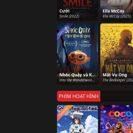
Cười
Ella McCay
Smile (2022)
Ella McCay (2025)
SẮP CHIẾU
Nhóc Quậy và Khu Rừng Kỳ Diệu
Mật Vụ Ong
Into the Wonderwoods (2024)
The Beekeeper (20
PHIM HOẠT HÌNH
TRỌN BỘ