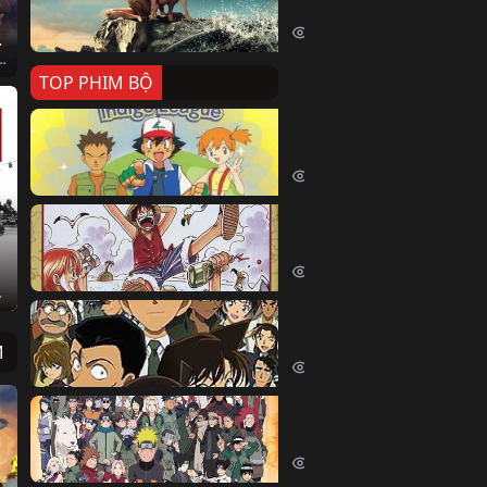
Killer Whale (2026)
2459 lượt xem
Nguồn
ang Master Zero (2024)
TOP PHIM BỘ
Pokemon Tổng Hợp
Pokemon (1997)
215059 lượt xem
Đảo Hải Tặc
One Piece (Luffy) (1999)
204840 lượt xem
ra (2025)
Thám Tử Lừng Danh Co
Detective Conan (2005)
M
170734 lượt xem
Naruto Shippuden
Naruto Shippuuden (2007)
110247 lượt xem