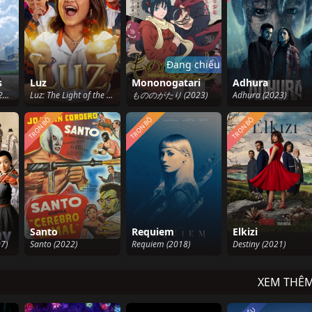
Đang chiếu
s
Luz
Mononogatari
Adhura
ROBOTICS;NOTES (2012)
Luz: The Light of the Heart (2024)
もののがたり (2023)
Adhura (2023)
TRỌN BỘ
TRỌN BỘ
TRỌN BỘ
Santo
Requiem
Elkizi
7)
Santo (2022)
Requiem (2018)
Destiny (2021)
XEM THÊ