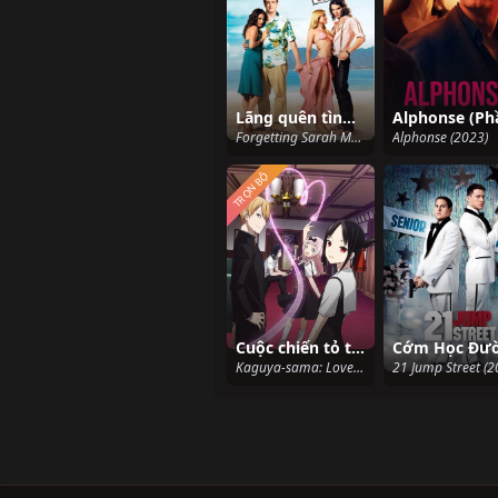
Lãng quên tình cũ
Forgetting Sarah Marshall (2008)
Alphonse (2023)
TRỌN BỘ
Cuộc chiến tỏ tình
Kaguya-sama: Love Is War (2019)
21 Jump Street (2