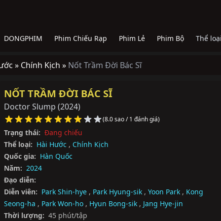
DONGPHIM
Phim Chiếu Rạp
Phim Lẻ
Phim Bộ
Thể loạ
ước »
Chính Kịch »
Nốt Trầm Đời Bác Sĩ
NỐT TRẦM ĐỜI BÁC SĨ
Doctor Slump
(2024)
(8.0 sao / 1 đánh giá)
Trạng thái:
Đang chiếu
Thể loại:
Hài Hước
,
Chính Kịch
Quốc gia:
Hàn Quốc
Năm:
2024
Đạo diễn:
Diễn viên:
Park Shin-hye
,
Park Hyung-sik
,
Yoon Park
,
Kong
Seong-ha
,
Park Won-ho
,
Hyun Bong-sik
,
Jang Hye-jin
Thời lượng:
45 phút/tập