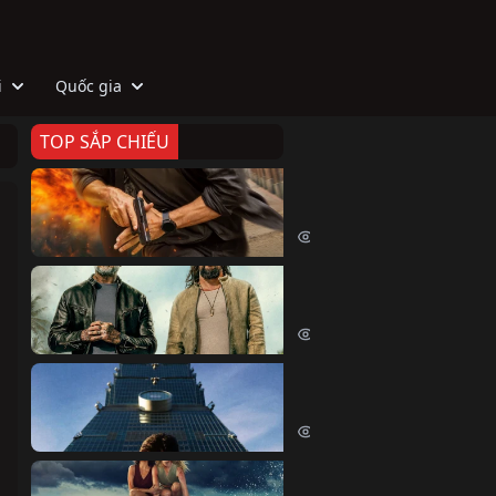
i
Quốc gia
TOP SẮP CHIẾU
Zeta
Agent Zeta (2026)
1969 lượt xem
Biệt Đội Hủy Diệt
The Wrecking Crew (2026)
2124 lượt xem
Skyscraper Live
Skyscraper Live (2026)
1630 lượt xem
Cá Voi Sát Thủ