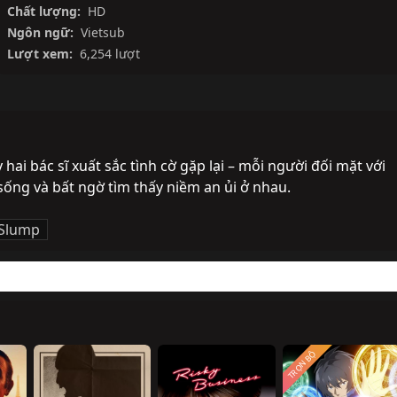
Chất lượng:
HD
Ngôn ngữ:
Vietsub
Lượt xem:
6,254 lượt
 hai bác sĩ xuất sắc tình cờ gặp lại – mỗi người đối mặt với 
 sống và bất ngờ tìm thấy niềm an ủi ở nhau.
 Slump
TRỌN BỘ