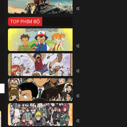
Killer Whale (2026)
2337 lượt xem
TOP PHIM BỘ
Pokemon Tổng Hợp
Pokemon (1997)
214391 lượt xem
Đảo Hải Tặc
One Piece (Luffy) (1999)
202598 lượt xem
Thám Tử Lừng Danh Co
Detective Conan (2005)
169001 lượt xem
Naruto Shippuden
Naruto Shippuuden (2007)
109666 lượt xem