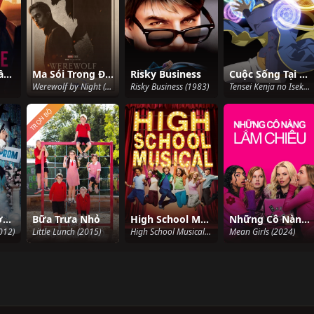
Alphonse (Phần 1)
Ma Sói Trong Đêm
Risky Business
Cuộc Sống Tại Dị Giới Của Hiền Giả Tái Sinh - Tôi Nhận Được Chức Nghiệp Thứ Hai, Và Đã Trở Thành Người Mạnh Nhất Thế Giới
Werewolf by Night (2022)
Risky Business (1983)
Tensei Kenja no Isekai Life: Dai-2 no Shokugyou wo Ete Sekai Saikyou ni Narimashita My Isekai Life: I Gained a Second Character Class and Became the Strongest Sage in the World (2022)
TRỌN BỘ
Cớm Học Đường
Bữa Trưa Nhỏ
High School Musical
Những Cô Nàng Lắm Chiêu
012)
Little Lunch (2015)
High School Musical (2006)
Mean Girls (2024)