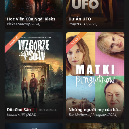
Học Viện Của Ngài Kleks
Dự Án UFO
Kleks Academy (2024)
Project UFO (2025)
TRỌN BỘ
TRỌN BỘ
Đồi Chó Săn
Những người mẹ của bầy cánh cụt
Hound's Hill (2024)
The Mothers of Penguins (2024)