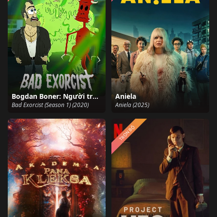
Bogdan Boner: Người trừ quỷ (Phần 1)
Aniela
Bad Exorcist (Season 1) (2020)
Aniela (2025)
TRỌN BỘ