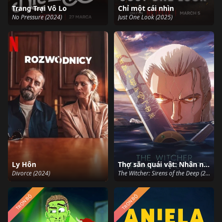
Trang Trại Vô Lo
Chỉ một cái nhìn
No Pressure (2024)
Just One Look (2025)
Ly Hôn
Thợ săn quái vật: Nhân ngư dưới biển sâu
Divorce (2024)
The Witcher: Sirens of the Deep (2025)
TRỌN BỘ
TRỌN BỘ