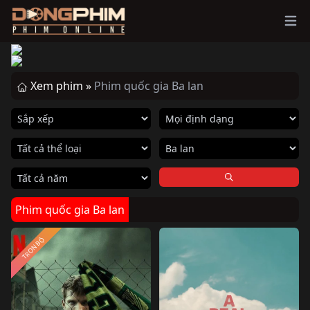
Ope
Xem phim »
Phim quốc gia Ba lan
Phim quốc gia Ba lan
TRỌN BỘ