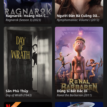
Ragnarok: Hoàng Hôn Của Chư Thần (Phần 3)
Người Đàn Bà Cuồng Dâm: Phần 1
Ragnarok (Season 3) (2023)
Nymphomaniac: Volume I (2013)
Săn Phù Thủy
Dũng Sĩ Bất Đắc Dĩ
Day of Wrath (1943)
Ronal the Barbarian (2011)