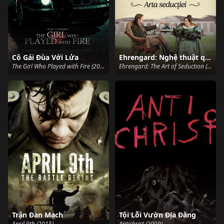
Cô Gái Đùa Với Lửa
Ehrengard: Nghệ thuật quyến rũ
The Girl Who Played with Fire (2009)
Ehrengard: The Art of Seduction (2023)
Trận Đan Mạch
Tội Lỗi Vườn Địa Đàng
April 9th (2015)
Antichrist (2009)