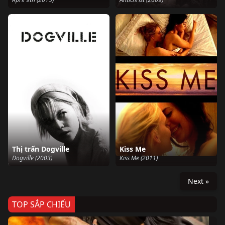
Thị trấn Dogville
Kiss Me
Dogville (2003)
Kiss Me (2011)
Next »
TOP SẮP CHIẾU
Ze