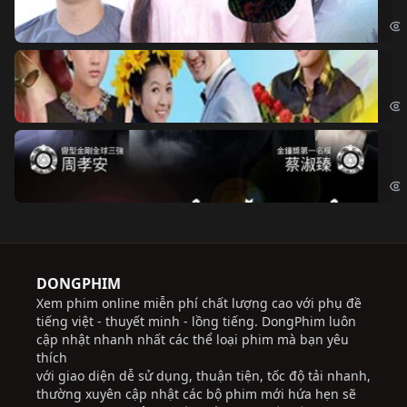
Đoạ
Ch
Chi
Độ
Cri
DONGPHIM
Xem phim online miễn phí chất lượng cao với phụ đề
tiếng việt - thuyết minh - lồng tiếng. DongPhim luôn
cập nhật nhanh nhất các thể loại phim mà bạn yêu
thích
với giao diện dễ sử dụng, thuận tiện, tốc độ tải nhanh,
thường xuyên cập nhật các bộ phim mới hứa hẹn sẽ