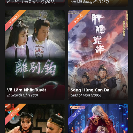
Hoa Mộc Lan Truyền Kỳ (2012)
Ẫm Mã Giang Hồ (1987)
TRỌN BỘ
TRỌN BỘ
Võ Lâm Nhất Tuyệt
Song Hùng Gan Dạ
In Search Of (1980)
Guts of Man (2005)
SẮP CHIẾU
TRỌN BỘ