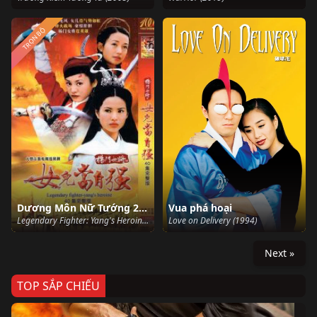
TRỌN BỘ
Dương Môn Nữ Tướng 2001
Vua phá hoại
Legendary Fighter: Yang's Heroine (2001)
Love on Delivery (1994)
Next »
TOP SẮP CHIẾU
Ze