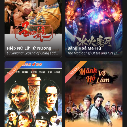
Hiệp Nữ Lữ Tứ Nương
Băng Hoả Ma Trù
Lu Siniang: Legend of Ching Lady (1985)
The Magic Chef Of Ice and Fire (2021)
TRỌN BỘ
TRỌN BỘ