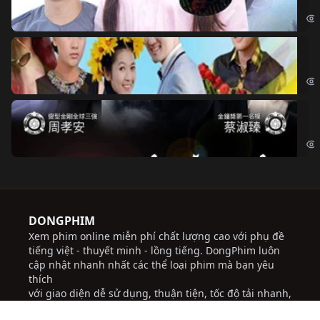
Đoạ
Ch
Chi
Độ
Cri
DONGPHIM
Xem phim online miễn phí chất lượng cao với phụ đề
tiếng việt - thuyết minh - lồng tiếng. DongPhim luôn
cập nhật nhanh nhất các thể loại phim mà bạn yêu
thích
với giao diện dễ sử dụng, thuận tiện, tốc độ tải nhanh,
thường xuyên cập nhật các bộ phim mới hứa hẹn sẽ