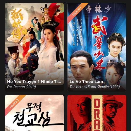
TRỌN BỘ
Hồ Yêu Truyện 1 Nhiếp Tiểu Thiến
Lò Võ Thiếu Lâm
Fox Demon (2019)
The Heroes From Shaolin (1993)
TRỌN BỘ