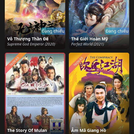
Đang chiếu
Đang chiếu
Vô Thượng Thần Đế
Thế Giới Hoàn Mỹ
Supreme God Emperor (2020)
Perfect World (2021)
TRỌN BỘ
TRỌN BỘ
The Story Of Mulan
Ẫm Mã Giang Hồ