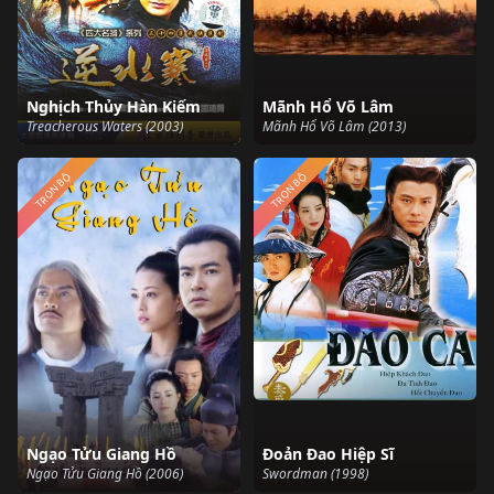
Nghịch Thủy Hàn Kiếm‎
Mãnh Hổ Võ Lâm
Treacherous Waters (2003)
Mãnh Hổ Võ Lâm (2013)
TRỌN BỘ
TRỌN BỘ
Ngạo Tửu Giang Hồ
Đoản Đao Hiệp Sĩ
Ngạo Tửu Giang Hồ (2006)
Swordman (1998)