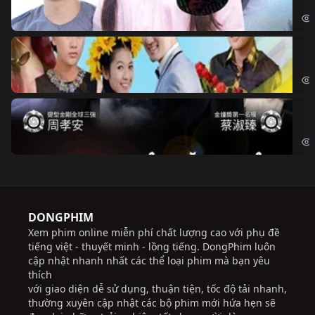
Đoạ
Ch
Chi
Độ
Cri
DONGPHIM
Xem phim online miễn phí chất lượng cao với phụ đề
tiếng việt - thuyết minh - lồng tiếng. DongPhim luôn
cập nhật nhanh nhất các thể loại phim mà bạn yêu
thích
với giao diện dễ sử dụng, thuận tiện, tốc độ tải nhanh,
thường xuyên cập nhật các bộ phim mới hứa hẹn sẽ