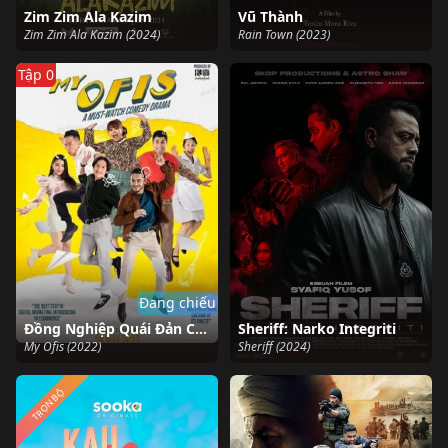
Zim Zim Ala Kazim
Vũ Thành
Zim Zim Ala Kazim (2024)
Rain Town (2023)
Tập 0
Đang chiếu
Đồng Nghiệp Quái Đản Của Tôi
Sheriff: Narko Integriti
My Ofis (2022)
Sheriff (2024)
TRỌN BỘ