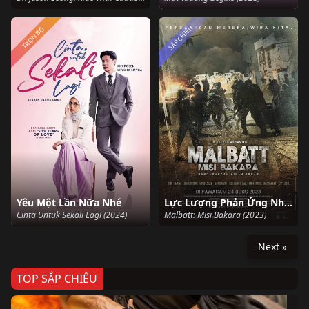
SẮP CHIẾU
TRỌN BỘ
Yêu Một Lần Nữa Nhé
Lực Lượng Phản Ứng Nhanh
Cinta Untuk Sekali Lagi (2024)
Malbatt: Misi Bakara (2023)
Next »
TOP SẮP CHIẾU
Ze