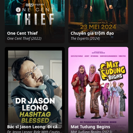
One Cent Thief
Chuyên gia trộm đạo
One Cent Thief (2022)
The Experts (2024)
Bác sĩ Jason Leong: Đi cẩn thận
Mat Tudung Begins
Dr. Jason Leong: Ride With Caution (2023)
Mat Tudung Begins (2023)