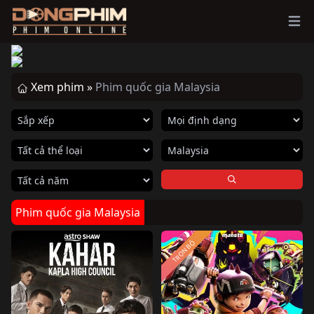
Ope
Xem phim »
Phim quốc gia Malaysia
Phim quốc gia Malaysia
TRỌN BỘ