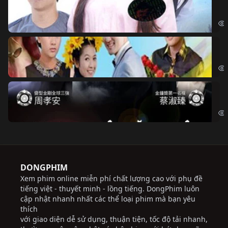
Đo
Đoạ
Ch
Chi
Độ
Cri
DONGPHIM
Xem phim online miễn phí chất lượng cao với phụ đề
tiếng việt - thuyết minh - lồng tiếng. DongPhim luôn
cập nhật nhanh nhất các thể loại phim mà bạn yêu
thích
với giao diện dễ sử dụng, thuận tiện, tốc độ tải nhanh,