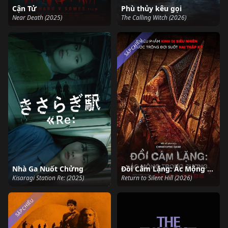
Cận Tử
Phù thủy kêu gọi
Near Death (2025)
The Calling Witch (2026)
SẮP CHIẾU
Nhà Ga Nuốt Chửng
Đồi Câm Lặng: Ác Mộng Trong Sương
Kisaragi Station Re: (2025)
Return to Silent Hill (2026)
SẮP CHIẾU