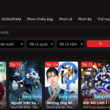
DONGPHIM
Phim Chiếu Rạp
Phim Lẻ
Phim Bộ
Thể loạ
 Hước
Tập 13
Tập 104
Tập 23
Đang chiếu
Đang chiếu
Đang chi
Giáng Sinh Ở Serbia
Người Trên Vạn Người (Phần 6)
Những Ông Bố Của Ma Ri
Biệt Đội Lính Cứu Hỏa (
A European Christmas (2024)
Hitori No Shita - The Outcast (Season 6) (2026)
Marie and Her Three Daddies (2025)
Fire