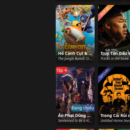
TRỌN BỘ
Hổ Cánh Cụt & Biệt Đội Rừng Xanh 2: Quậy Banh Thế Giới
Truy Tìm Dấu 
The Jungle Bunch: Operation Meltdown (2023)
SẮP CHIẾU
Tập 4
Đang chiếu
Án Phạt Dũng Giả
Sentenced to Be a Hero (2026)