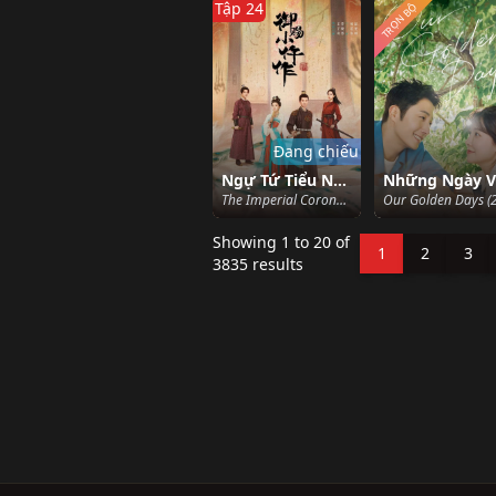
Tập 24
TRỌN BỘ
Đang chiếu
Ngự Tứ Tiểu Ngỗ Tác (Phần 2)
The Imperial Coroner (Season 2) (2026)
Showing
1
to
20
of
1
2
3
3835
results