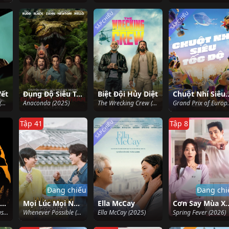
SẮP CHIẾU
SẮP CHIẾU
Vết
Đụng Độ Siêu Trăn
Biệt Đội Hủy Diệt
Chuột Nhí Siê
Tracks in the Snow (2026)
Anaconda (2025)
The Wrecking Crew (2026)
Grand Prix
SẮP CHIẾU
Tập 41
Tập 8
Đang chiếu
Đang chi
Trong Cái Rủi có Cái Xui
Mọi Lúc Mọi Nơi (Phần 4)
Ella McCay
Cơn Say M
Untitled Home Invasion Romance (2025)
Whenever Possible (Season 4) (2025)
Ella McCay (2025)
Spring Fever (2026)