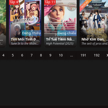
Tập 4
Tập 11
TRỌN BỘ
Đang chiếu
Đang chiếu
Những Ngày Vàng Son
Tìm Mối Tình Đầu Qua Giọng Nói
Trí Tuệ Tiềm Năng (Phần 2)
Nhờ Kim Đan, Tôi Gánh Cả Tôn
Our Golden Days (2025)
Tune In to the Midnight Heart (2026)
High Potential (2025)
The sect of pros a
4
5
6
7
8
9
10
...
191
192