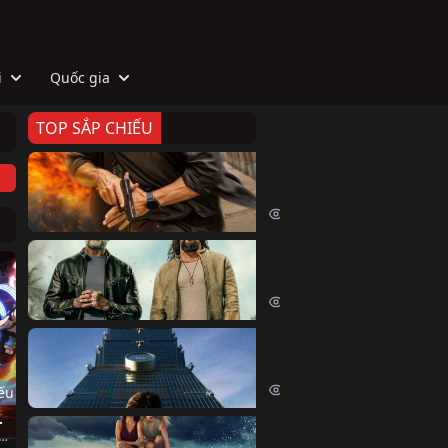
i
Quốc gia
TOP SẮP CHIẾU
Zeta
Agent Zeta (2026)
1966 lượt xem
Biệt Đội Hủy Diệt
The Wrecking Crew (2026)
2123 lượt xem
Skyscraper Live
Skyscraper Live (2026)
1630 lượt xem
ếu
Phần 3)
Cá Voi Sát Thủ
 Force (Season 3) (2025)