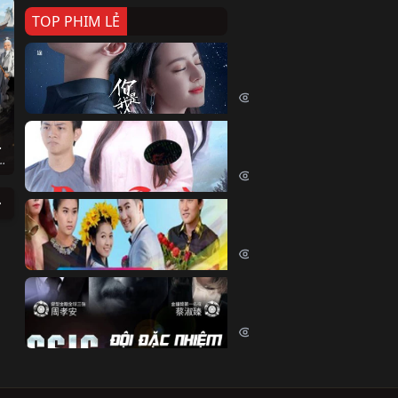
TOP PHIM LẺ
Nếu Thời Gian Trở Lại
If Time Flow Back (2020)
15674 lượt xem
Đoạn Trường Nam Ai
g Môn
Đoạn Trường Nam Ai (2015)
nd their beginner senior (2026)
13304 lượt xem
Chiếc Vòng Ngọc Huyết
Chiếc Vòng Ngọc Huyết (2015)
11962 lượt xem
Đội Đặc Nhiệm Hiện Tr
Crime Scene Investigation Center
10784 lượt xem