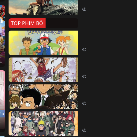
Killer Whale (2026)
2337 lượt xem
TOP PHIM BỘ
Pokemon Tổng Hợp
Pokemon (1997)
214387 lượt xem
u Tốc Độ
Đảo Hải Tặc
 of Europe (2025)
One Piece (Luffy) (1999)
202589 lượt xem
Thám Tử Lừng Danh Co
Detective Conan (2005)
168999 lượt xem
ếu
Naruto Shippuden
ùa Xuân
Naruto Shippuuden (2007)
109661 lượt xem