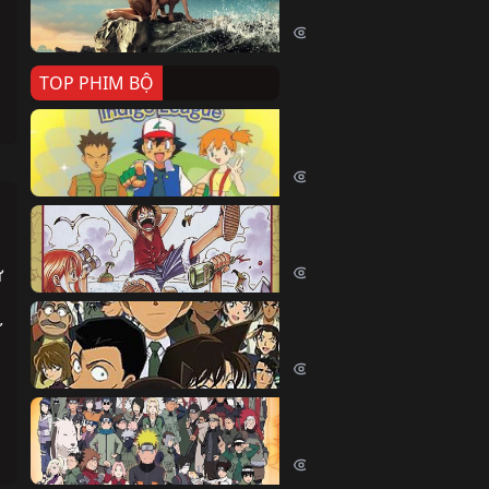
Killer Whale (2026)
2397 lượt xem
TOP PHIM BỘ
Pokemon Tổng Hợp
Pokemon (1997)
214658 lượt xem
Đảo Hải Tặc
One Piece (Luffy) (1999)
202896 lượt xem
 
Thám Tử Lừng Danh Co
 
Detective Conan (2005)
169157 lượt xem
Naruto Shippuden
Naruto Shippuuden (2007)
109795 lượt xem