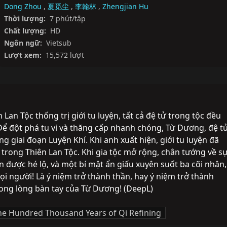
Dong Zhou
,
夏觅尘
,
李翰林
,
Zhengjian Hu
Thời lượng:
7 phút/tập
Chất lượng:
HD
Ngôn ngữ:
Vietsub
Lượt xem:
15,572 lượt
an Tộc thống trị giới tu luyện, tất cả đệ tử trong tộc đều 
 Để đột phá tu vi và thăng cấp nhanh chóng, Từ Dương, đệ tử
g giai đoạn Luyện Khí. Khi anh xuất hiện, giới tu luyện đã 
ử trong Thiên Lan Tộc. Khi gia tộc mở rộng, chân tướng về sự
n được hé lộ, và một bí mật ẩn giấu xuyên suốt ba cõi nhân, 
i người! Là ý niệm trở thành thần, hay ý niệm trở thành 
rong lòng bàn tay của Từ Dương! (DeepL)
e Hundred Thousand Years of Qi Refining