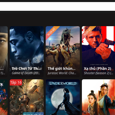
TRỌN BỘ
TRỌN BỘ
Vương triều xác sống (Phần 1)
Trò Chơi Tử Thần
Thế giới khủng long: Thuyết hỗn mang
Xạ thủ (Phần 2)
Kingdom (Season 1) (2019)
Game of Death (2011)
Jurassic World: Chaos Theory (2024)
Shooter (Season 2) (2017)
Tập 16