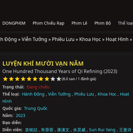
DONGPHIM
Phim Chiếu Rạp
Phim Lẻ
Phim Bộ
Thể loạ
h Động »
Viễn Tưởng »
Phiêu Lưu »
Khoa Học »
Hoạt Hình »
LUYỆN KHÍ MƯỜI VẠN NĂM
One Hundred Thousand Years of Qi Refining
(2023)
(8.0 sao / 1 đánh giá)
Trạng thái:
Đang chiếu
Thể loại:
Hành Động
,
Viễn Tưởng
,
Phiêu Lưu
,
Khoa Học
,
Hoạt
Hình
Quốc gia:
Trung Quốc
Năm:
2023
Đạo diễn:
Diễn viên:
袁铭喆
,
朱蓉蓉
,
康潇文
,
余昊威
,
Sun Rui Yang
,
王曼诗