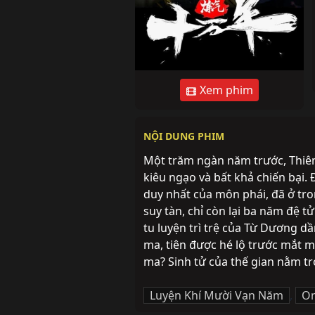
Xem phim
NỘI DUNG PHIM
Một trăm ngàn năm trước, Thiên L
kiêu ngạo và bất khả chiến bại.
duy nhất của môn phái, đã ở tron
suy tàn, chỉ còn lại ba năm đệ t
tu luyện trì trệ của Từ Dương dầ
ma, tiên được hé lộ trước mắt mọ
ma? Sinh tử của thế gian nằm t
Luyện Khí Mười Vạn Năm
,
On