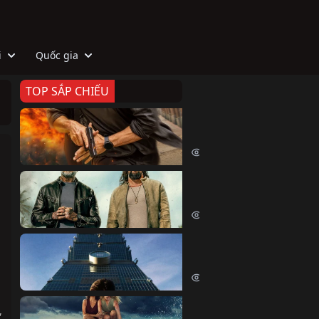
i
Quốc gia
TOP SẮP CHIẾU
Zeta
Agent Zeta (2026)
2054 lượt xem
Biệt Đội Hủy Diệt
The Wrecking Crew (2026)
2191 lượt xem
Skyscraper Live
Skyscraper Live (2026)
1688 lượt xem
Cá Voi Sát Thủ
,