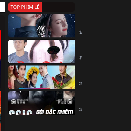
TOP PHIM LẺ
Nếu Thời Gian Trở Lại
If Time Flow Back (2020)
15756 lượt xem
Đoạn Trường Nam Ai
Đoạn Trường Nam Ai (2015)
13445 lượt xem
Chiếc Vòng Ngọc Huyết
Chiếc Vòng Ngọc Huyết (2015)
12035 lượt xem
Đội Đặc Nhiệm Hiện Tr
Crime Scene Investigation Center
10855 lượt xem