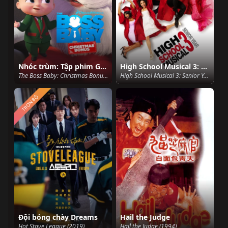
Nhóc trùm: Tập phim Giáng sinh đặc biệt
High School Musical 3: Lễ Tốt Nghiệp
The Boss Baby: Christmas Bonus (2022)
High School Musical 3: Senior Year (2008)
TRỌN BỘ
Đội bóng chày Dreams
Hail the Judge
Hot Stove League (2019)
Hail the Judge (1994)