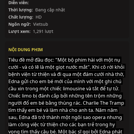
Diễn viên:
Thời lượng:
Đang cập nhật
Chất lượng:
HD
Ngôn ngữ:
Vietsub
Lượt xem:
1,291 lượt
NỘI DUNG PHIM
Tiêu đề mở đầu đọc: "Một bộ phim hài với một nụ 
cười - và có lẽ là một giọt nước mắt". Khi cô rời khỏi 
bệnh viện từ thiện và đi qua một đám cưới nhà thờ, 
Edna gửi cho em bé mới của mình với một ghi chú 
cầu xin trong một chiếc limousine và tắt để tự tử. 
Chiếc limo bị đánh cắp bởi những tên trộm những 
người đổ em bé bằng thùng rác. Charlie The Tramp 
tìm thấy em bé và làm nhà cho anh ta. Năm năm 
sau, Edna đã trở thành một ngôi sao opera nhưng 
làm công việc từ thiện cho các bạn trẻ trong hy 
vọng tìm thấy cậu bé. Một bác sĩ gọi bởi Edna phát 