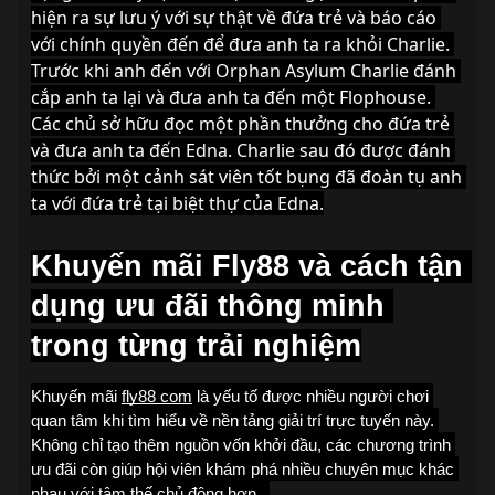
hiện ra sự lưu ý với sự thật về đứa trẻ và báo cáo 
với chính quyền đến để đưa anh ta ra khỏi Charlie. 
Trước khi anh đến với Orphan Asylum Charlie đánh 
cắp anh ta lại và đưa anh ta đến một Flophouse. 
Các chủ sở hữu đọc một phần thưởng cho đứa trẻ 
và đưa anh ta đến Edna. Charlie sau đó được đánh 
thức bởi một cảnh sát viên tốt bụng đã đoàn tụ anh 
ta với đứa trẻ tại biệt thự của Edna.
Khuyến mãi Fly88 và cách tận 
dụng ưu đãi thông minh 
trong từng trải nghiệm
Khuyến mãi 
fly88 com
 là yếu tố được nhiều người chơi 
quan tâm khi tìm hiểu về nền tảng giải trí trực tuyến này. 
Không chỉ tạo thêm nguồn vốn khởi đầu, các chương trình 
ưu đãi còn giúp hội viên khám phá nhiều chuyên mục khác 
nhau với tâm thế chủ động hơn.. 