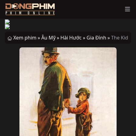
Ope
Xem phim »
Âu Mỹ »
Hài Hước »
Gia Đình »
The Kid