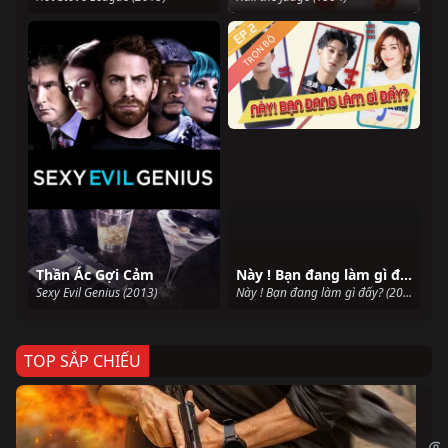
TRỌN BỘ
Thần Ác Gợi Cảm
Này ! Bạn đang làm gì đấy?
Sexy Evil Genius (2013)
Này ! Bạn đang làm gì đấy? (2020)
TOP SẮP CHIẾU
Ze
Age