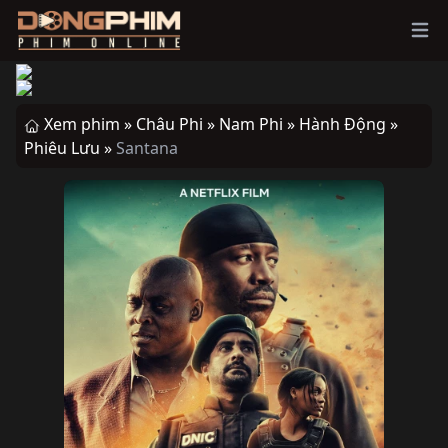
Ope
Xem phim »
Châu Phi »
Nam Phi »
Hành Động »
Phiêu Lưu »
Santana