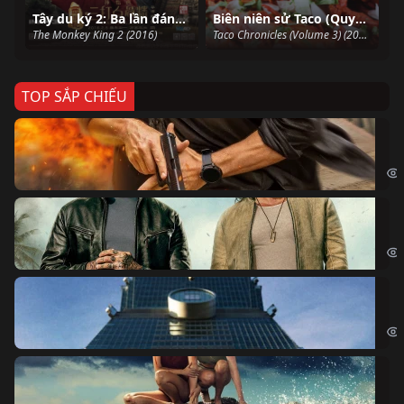
Tây du ký 2: Ba lần đánh Bạch Cốt Tinh
Biên niên sử Taco (Quyển 3)
The Monkey King 2 (2016)
Taco Chronicles (Volume 3) (2022)
TOP SẮP CHIẾU
Ze
Age
Bi
The
Sk
Sky
Cá
Kil