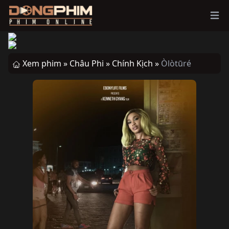
Ope
Xem phim »
Châu Phi »
Chính Kịch »
Òlòtūré