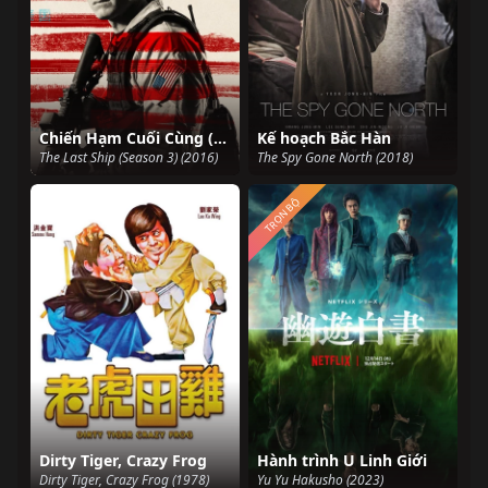
Chiến Hạm Cuối Cùng (Phần 3)
Kế hoạch Bắc Hàn
The Last Ship (Season 3) (2016)
The Spy Gone North (2018)
TRỌN BỘ
Dirty Tiger, Crazy Frog
Hành trình U Linh Giới
Dirty Tiger, Crazy Frog (1978)
Yu Yu Hakusho (2023)