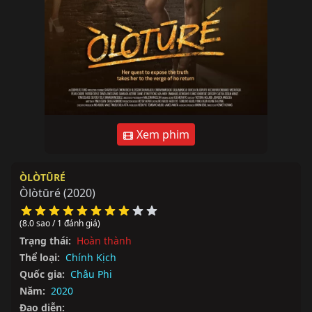
Xem phim
ÒLÒTŪRÉ
Òlòtūré
(2020)
(8.0 sao / 1 đánh giá)
Trạng thái:
Hoàn thành
Thể loại:
Chính Kịch
Quốc gia:
Châu Phi
Năm:
2020
Đạo diễn: