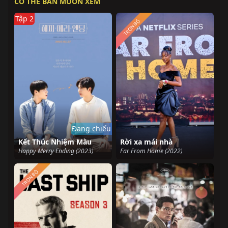
CÓ THỂ BẢN MUỐN XEM
Tập 2
TRỌN BỘ
Đang chiếu
Kết Thúc Nhiệm Màu
Rời xa mái nhà
Happy Merry Ending (2023)
Far From Home (2022)
TRỌN BỘ