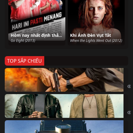
Hôm nay nhất định thắng
Khi Ánh Đèn Vụt Tắt
Go Eight (2013)
When the Lights Went Out (2012)
TOP SẮP CHIẾU
Ze
Age
Bi
The
Sk
Sky