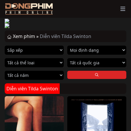
Ope
Xem phim »
Diễn viên Tilda Swinton
Diễn viên Tilda Swinton