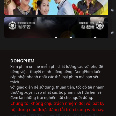
Chi
Độ
Cri
DONGPHIM
Xem phim online miễn phí chất lượng cao với phụ đề
tiếng việt - thuyết minh - lồng tiếng. DongPhim luôn
cập nhật nhanh nhất các thể loại phim mà bạn yêu
thích
với giao diện dễ sử dụng, thuận tiện, tốc độ tải nhanh,
thường xuyên cập nhật các bộ phim mới hứa hẹn sẽ
đem lại những trải nghiệm tốt cho người dùng.
Chúng tôi không chịu trách nhiệm đối với bất kỳ
nội dung nào được đăng tải trên trang web này.
socolive
JBO Thai
ww88
trực tiếp bóng đá