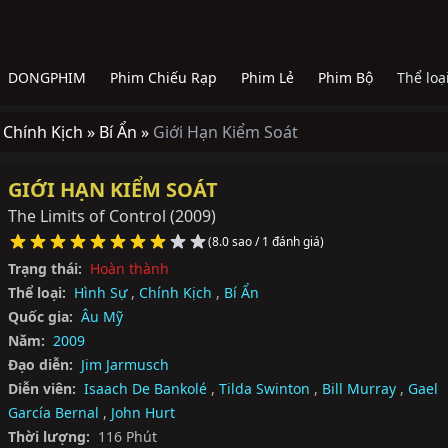
DONGPHIM
Phim Chiếu Rạp
Phim Lẻ
Phim Bộ
Thể loạ
»
Chính Kịch »
Bí Ẩn »
Giới Hạn Kiểm Soát
GIỚI HẠN KIỂM SOÁT
The Limits of Control
(2009)
(8.0 sao / 1 đánh giá)
Trạng thái:
Hoàn thành
Thể loại:
Hình Sự
,
Chính Kịch
,
Bí Ẩn
Quốc gia:
Âu Mỹ
Năm:
2009
Đạo diễn:
Jim Jarmusch
Diễn viên:
Isaach De Bankolé
,
Tilda Swinton
,
Bill Murray
,
Gael
García Bernal
,
John Hurt
Thời lượng:
116 Phút