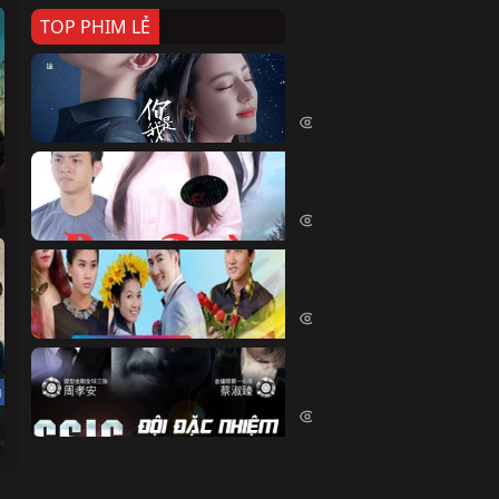
TOP PHIM LẺ
Nếu Thời Gian Trở Lại
If Time Flow Back (2020)
15726 lượt xem
Đoạn Trường Nam Ai
Đoạn Trường Nam Ai (2015)
13350 lượt xem
Chiếc Vòng Ngọc Huyết
Chiếc Vòng Ngọc Huyết (2015)
12004 lượt xem
Đội Đặc Nhiệm Hiện Tr
u
Crime Scene Investigation Center
10828 lượt xem