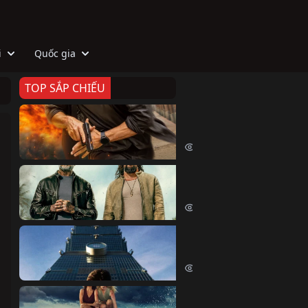
i
Quốc gia
TOP SẮP CHIẾU
Zeta
Agent Zeta (2026)
2029 lượt xem
Biệt Đội Hủy Diệt
The Wrecking Crew (2026)
2169 lượt xem
Skyscraper Live
Skyscraper Live (2026)
1665 lượt xem
Cá Voi Sát Thủ