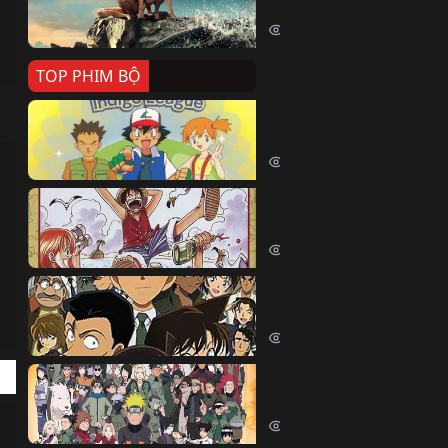
Killer Whale (2026)
2374 lượt xem
TOP PHIM BỘ
Pokemon Tổng Hợp
Pokemon (1997)
214452 lượt xem
Đảo Hải Tặc
One Piece (Luffy) (1999)
202778 lượt xem
Thám Tử Lừng Danh Co
Detective Conan (2005)
169093 lượt xem
Naruto Shippuden
Naruto Shippuuden (2007)
109721 lượt xem