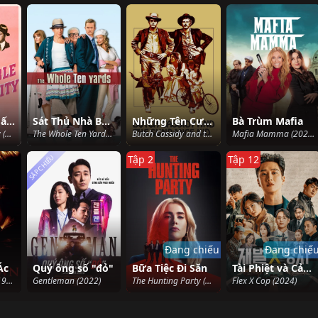
Bồi Thường Gấp Đôi
Sát Thủ Nhà Bên 2
Những Tên Cướp Siêu Hạng
Bà Trùm Mafia
Double Indemnity (1944)
The Whole Ten Yards (2004)
Butch Cassidy and the Sundance Kid (1969)
Mafia Mamma (2023)
SẮP CHIẾU
Tập 2
Tập 12
Đang chiếu
Đang chiế
Ác
Quý ông số "đỏ"
Bữa Tiệc Đi Săn
Tài Phiệt và Cảnh Sát
The Devil's Own (1997)
Gentleman (2022)
The Hunting Party (2025)
Flex X Cop (2024)