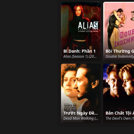
Bí Danh: Phần 1
Alias (Season 1) (2001)
Trước Ngày Đền Tội
Bản Chất Tội 
Dead Man Walking (1996)