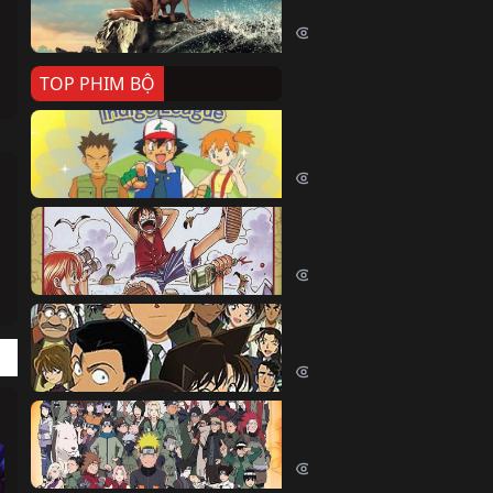
Killer Whale (2026)
2408 lượt xem
TOP PHIM BỘ
Pokemon Tổng Hợp
Pokemon (1997)
214811 lượt xem
Đảo Hải Tặc
One Piece (Luffy) (1999)
202949 lượt xem
Thám Tử Lừng Danh Co
Detective Conan (2005)
170526 lượt xem
Naruto Shippuden
Naruto Shippuuden (2007)
109852 lượt xem