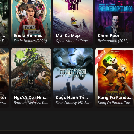
Legend of the Fist: The Return of Chen Zhen
Enola Holmes
Mồi Cá Mập
Chim Ruồi
Legend of the Fist: The Return of Chen Zhen (2010)
Enola Holmes (2020)
Open Water 3: Cage Dive - Shark Terror (2017)
Redemption (2013)
TRỌN BỘ
 tôi
Người Dơi Ninja Đối Đầu Liên Minh Yakuza
Cuộc Hành Trình Của Những Đứa Trẻ
Kung Fu Panda: Hiệp sĩ rồng (Phần 3)
My Super Bodyguard (2018)
Batman Ninja vs. Yakuza League (2025)
Final Fantasy VII: Advent Children (2005)
Kung Fu Panda: The Dragon Knight (Season 3) (2022)