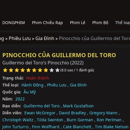
DONGPHIM
Phim Chiếu Rạp
Phim Lẻ
Phim Bộ
Thể loạ
ng »
Phiêu Lưu »
Gia Đình »
Pinocchio của Guillermo del Tor
PINOCCHIO CỦA GUILLERMO DEL TORO
Guillermo del Toro’s Pinocchio
(2022)
(8.0 sao / 1 đánh giá)
Trạng thái:
Hoàn thành
Thể loại:
Hành Động
,
Phiêu Lưu
,
Gia Đình
Quốc gia:
Âu Mỹ
Năm:
2022
Đạo diễn:
Guillermo del Toro
,
Mark Gustafson
Diễn viên:
Ewan McGregor
,
David Bradley
,
Gregory Mann
,
Christoph Waltz
,
Tilda Swinton
,
Burn Gorman
,
Ron Perlman
,
John Turturro
,
Finn Wolfhard
,
Cate Blanchett
,
Tim Blake Nelson