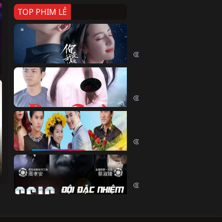
TOP PHIM LẺ
Nếu Thời Gian Trở Lại
If Time Flow Back (2020)
15770 lượt xem
Đoạn Trường Nam Ai
Đoạn Trường Nam Ai (2015)
13473 lượt xem
Chiếc Vòng Ngọc Huyết
Chiếc Vòng Ngọc Huyết (2015)
12044 lượt xem
Đội Đặc Nhiệm Hiện Tr
Crime Scene Investigation Center
10866 lượt xem