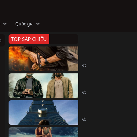
i
Quốc gia
TOP SẮP CHIẾU
o
Zeta
Agent Zeta (2026)
2065 lượt xem
Biệt Đội Hủy Diệt
The Wrecking Crew (2026)
2203 lượt xem
Skyscraper Live
Skyscraper Live (2026)
1699 lượt xem
Cá Voi Sát Thủ