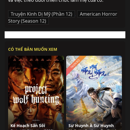
và việc theo đuổi thiên chức làm mẹ của cô.
Truyện Kinh Dị Mỹ (Phần 12)
,
American Horror
Story (Season 12)
CÓ THỂ BẢN MUỐN XEM
TRỌN BỘ
Kế Hoạch Săn Sói
Sư Huynh À Sư Huynh