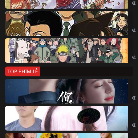
Th
Det
Na
Nar
TOP PHIM LẺ
Nế
If 
Đo
Đoạ