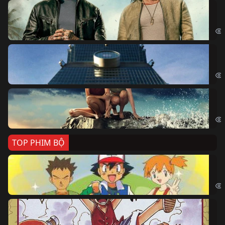
Bi
The
Sk
Sky
Cá
Kil
TOP PHIM BỘ
Po
Pok
Đả
One