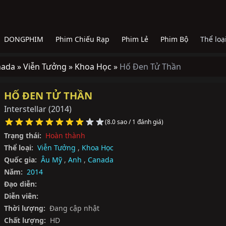
DONGPHIM
Phim Chiếu Rạp
Phim Lẻ
Phim Bộ
Thể loạ
nada »
Viễn Tưởng »
Khoa Học »
Hố Đen Tử Thần
HỐ ĐEN TỬ THẦN
Interstellar
(2014)
(8.0 sao / 1 đánh giá)
Trạng thái:
Hoàn thành
Thể loại:
Viễn Tưởng
,
Khoa Học
Quốc gia:
Âu Mỹ
,
Anh
,
Canada
Năm:
2014
Đạo diễn:
Diễn viên:
Thời lượng:
Đang cập nhật
Chất lượng:
HD