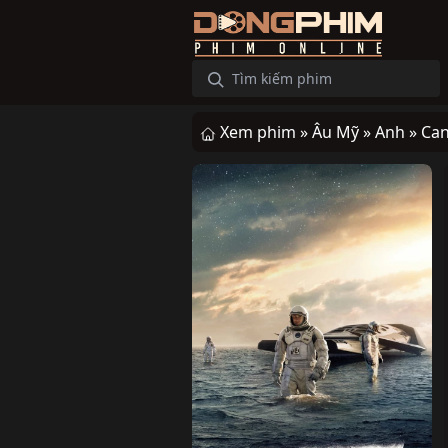
Xem phim »
Âu Mỹ »
Anh »
Ca