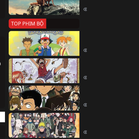
Killer Whale (2026)
2453 lượt xem
TOP PHIM BỘ
Pokemon Tổng Hợp
Pokemon (1997)
214977 lượt xem
 
Đảo Hải Tặc
One Piece (Luffy) (1999)
204460 lượt xem
Thám Tử Lừng Danh Co
Detective Conan (2005)
170711 lượt xem
Naruto Shippuden
Naruto Shippuuden (2007)
110227 lượt xem