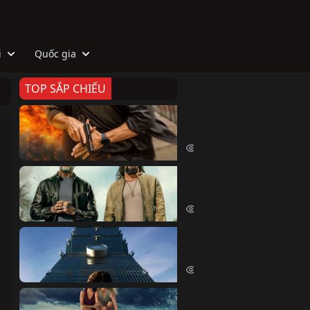
i
Quốc gia
TOP SẮP CHIẾU
Zeta
Agent Zeta (2026)
2046 lượt xem
Biệt Đội Hủy Diệt
The Wrecking Crew (2026)
2181 lượt xem
Skyscraper Live
Skyscraper Live (2026)
1677 lượt xem
Cá Voi Sát Thủ