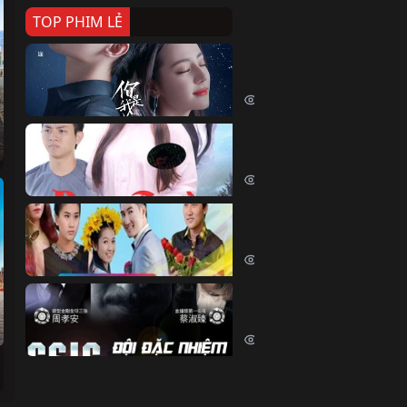
TOP PHIM LẺ
Nếu Thời Gian Trở Lại
If Time Flow Back (2020)
15742 lượt xem
Đoạn Trường Nam Ai
Đoạn Trường Nam Ai (2015)
13391 lượt xem
Chiếc Vòng Ngọc Huyết
Chiếc Vòng Ngọc Huyết (2015)
12024 lượt xem
Đội Đặc Nhiệm Hiện Tr
Crime Scene Investigation Center
10843 lượt xem