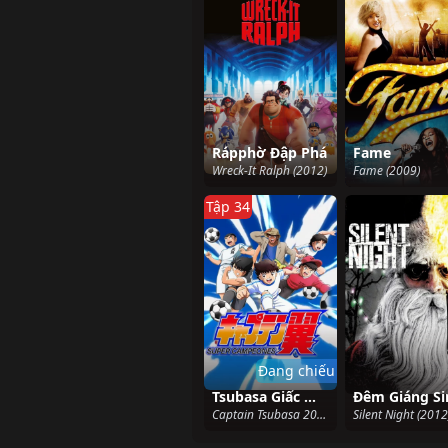
Rápphờ Đập Phá
Fame
Wreck-It Ralph (2012)
Fame (2009)
Tập 34
Đang chiếu
Tsubasa Giấc Mơ Sân Cỏ (2018) - Mùa 2
Captain Tsubasa 2018 Season 2 (2023)
Silent Night (2012