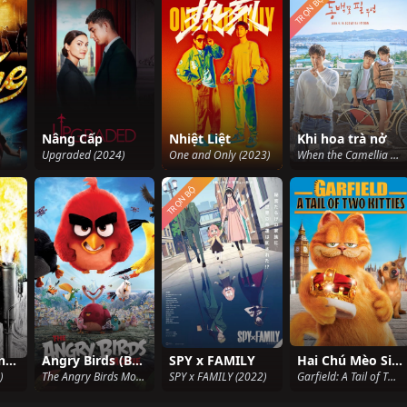
TRỌN BỘ
Nâng Cấp
Nhiệt Liệt
Khi hoa trà nở
Upgraded (2024)
One and Only (2023)
When the Camellia Blooms (2019)
TRỌN BỘ
Đêm Giáng Sinh Kinh Hoàng
Angry Birds (Bản điện ảnh)
SPY x FAMILY
Hai Chú Mèo Siêu Quậy
)
The Angry Birds Movie (2016)
SPY x FAMILY (2022)
Garfield: A Tail of Two Kitties (2006)