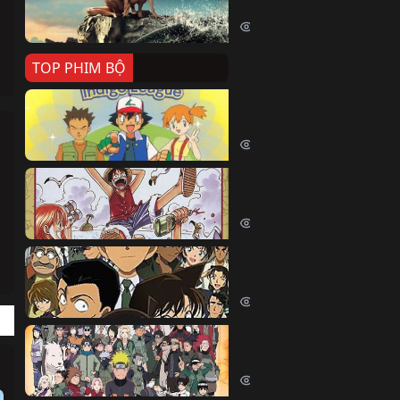
Killer Whale (2026)
2388 lượt xem
TOP PHIM BỘ
Pokemon Tổng Hợp
Pokemon (1997)
214567 lượt xem
Đảo Hải Tặc
One Piece (Luffy) (1999)
202855 lượt xem
Thám Tử Lừng Danh Co
Detective Conan (2005)
169129 lượt xem
Naruto Shippuden
Naruto Shippuuden (2007)
109762 lượt xem