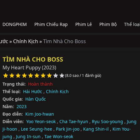
DONGPHIM
Phim Chiếu Rạp
Phim Lẻ
Phim Bộ
Thể loạ
ước »
Chính Kịch »
Tìm Nhà Cho Boss
TÌM NHÀ CHO BOSS
My Heart Puppy
(2023)
(8.0 sao / 1 đánh giá)
Trạng thái:
Hoàn thành
Thể loại:
Hài Hước
,
Chính Kịch
Quốc gia:
Hàn Quốc
Năm:
2023
Đạo diễn:
Kim Joo-hwan
Diễn viên:
Yoo Yeon-seok
,
Cha Tae-hyun
,
Ryu Soo-young
,
Jung
Ji-hoon
,
Lee Seung-hee
,
Park Jin-joo
,
Kang Shin-il
,
Kim You-
jung
,
Jung In-sun
,
Tae Won-seok