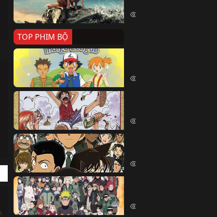
Killer Whale (2026)
2420 lượt xem
TOP PHIM BỘ
Pokemon Tổng Hợp
Pokemon (1997)
214842 lượt xem
Đảo Hải Tặc
One Piece (Luffy) (1999)
203054 lượt xem
Thám Tử Lừng Danh Co
Detective Conan (2005)
170578 lượt xem
Naruto Shippuden
Naruto Shippuuden (2007)
109914 lượt xem