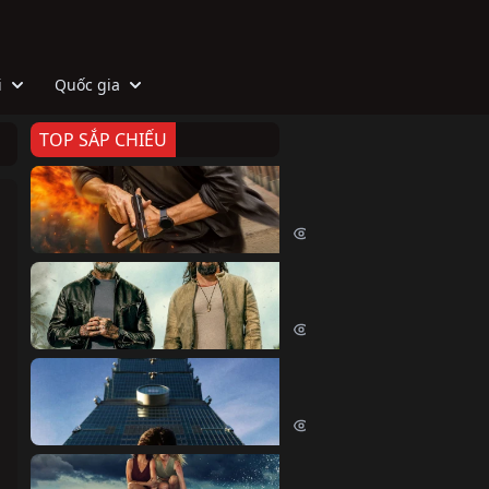
i
Quốc gia
TOP SẮP CHIẾU
Zeta
Agent Zeta (2026)
2077 lượt xem
Biệt Đội Hủy Diệt
The Wrecking Crew (2026)
2215 lượt xem
Skyscraper Live
Skyscraper Live (2026)
1710 lượt xem
Cá Voi Sát Thủ