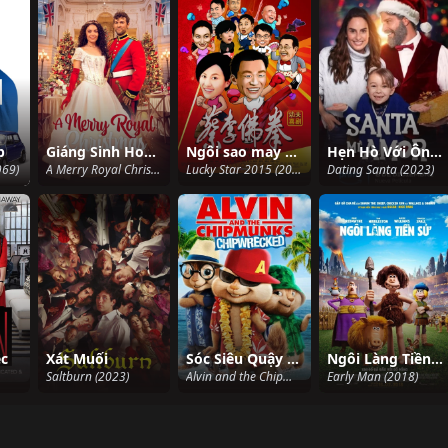
b
Giáng Sinh Hoàng Gia
Ngôi sao may mắn 2015
Hẹn Hò Với Ông Già Tuyết
969)
A Merry Royal Christmas (2024)
Lucky Star 2015 (2015)
Dating Santa (2023)
ệc
Xát Muối
Sóc Siêu Quậy 3: Trên Đảo Hoang
Ngôi Làng Tiền Sử
Saltburn (2023)
Alvin and the Chipmunks: Chipwrecked (2011)
Early Man (2018)