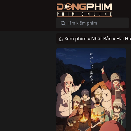
Xem phim »
Nhật Bản »
Hài H