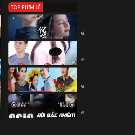
TOP PHIM LẺ
Nếu Thời Gian Trở Lại
If Time Flow Back (2020)
15782 lượt xem
Đoạn Trường Nam Ai
Đoạn Trường Nam Ai (2015)
13493 lượt xem
Chiếc Vòng Ngọc Huyết
Chiếc Vòng Ngọc Huyết (2015)
12056 lượt xem
Đội Đặc Nhiệm Hiện Tr
Crime Scene Investigation Center
10879 lượt xem