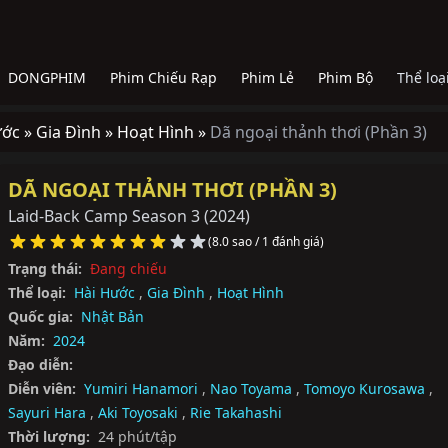
DONGPHIM
Phim Chiếu Rạp
Phim Lẻ
Phim Bộ
Thể loạ
ước »
Gia Đình »
Hoạt Hình »
Dã ngoại thảnh thơi (Phần 3)
DÃ NGOẠI THẢNH THƠI (PHẦN 3)
Laid-Back Camp Season 3
(2024)
(8.0 sao / 1 đánh giá)
Trạng thái:
Đang chiếu
Thể loại:
Hài Hước
,
Gia Đình
,
Hoạt Hình
Quốc gia:
Nhật Bản
Năm:
2024
Đạo diễn:
Diễn viên:
Yumiri Hanamori
,
Nao Toyama
,
Tomoyo Kurosawa
,
Sayuri Hara
,
Aki Toyosaki
,
Rie Takahashi
Thời lượng:
24 phút/tập