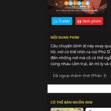
Trailer
Xem phim
NỘI DUNG PHIM
Câu chuyện bình dị này xoay quan
hồ, nơi có thế nhìn ra núi Phú S
đến những nơi mà cô có thể ngắm
cùng nhau cắm trại, ăn mì ly và
Dã ngoại thảnh thơi (Phần 3)
,
CÓ THỂ BẢN MUỐN XEM