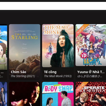
TRỌN BỘ
Nhất Quỷ Nhì Ma, Thứ Ba Takagi - Movie
Chim Sáo
Tế công
Yuuna Ở Nhà Trọ Yuragi
劇場版 からかい上手の高木さん (2023)
The Starling (2021)
The Mad Monk (1993)
ゆらぎ荘の幽奈さん (2018)
TRỌN BỘ