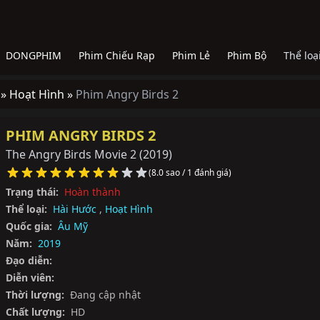
DONGPHIM
Phim Chiếu Rạp
Phim Lẻ
Phim Bộ
Thể loạ
 »
Hoạt Hình »
Phim Angry Birds 2
PHIM ANGRY BIRDS 2
The Angry Birds Movie 2
(2019)
(8.0 sao / 1 đánh giá)
Trạng thái:
Hoàn thành
Thể loại:
Hài Hước
,
Hoạt Hình
Quốc gia:
Âu Mỹ
Năm:
2019
Đạo diễn:
Diễn viên:
Thời lượng:
Đang cập nhật
Chất lượng:
HD