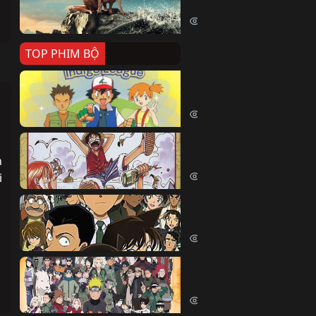
Killer Whale (2026)
2369 lượt xem
TOP PHIM BỘ
Pokemon Tổng Hợp
Pokemon (1997)
214435 lượt xem
Đảo Hải Tặc
 
One Piece (Luffy) (1999)
202721 lượt xem
 
Thám Tử Lừng Danh Co
Detective Conan (2005)
169077 lượt xem
Naruto Shippuden
Naruto Shippuuden (2007)
109704 lượt xem