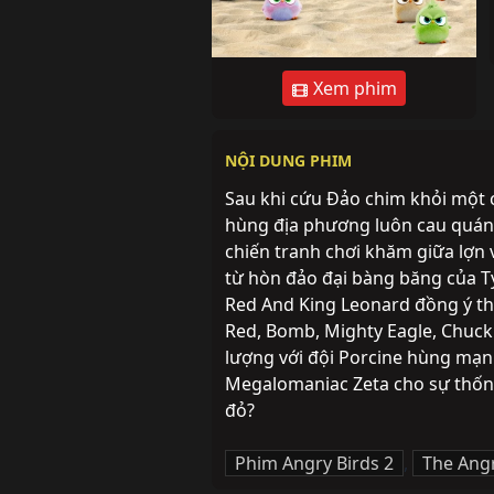
Xem phim
NỘI DUNG PHIM
Sau khi cứu Đảo chim khỏi một c
hùng địa phương luôn cau quáng
chiến tranh chơi khăm giữa lợn
từ hòn đảo đại bàng băng của Ty
Red And King Leonard đồng ý th
Red, Bomb, Mighty Eagle, Chuck v
lượng với đội Porcine hùng mạnh
Megalomaniac Zeta cho sự thống 
đỏ?
Phim Angry Birds 2
,
The Angr