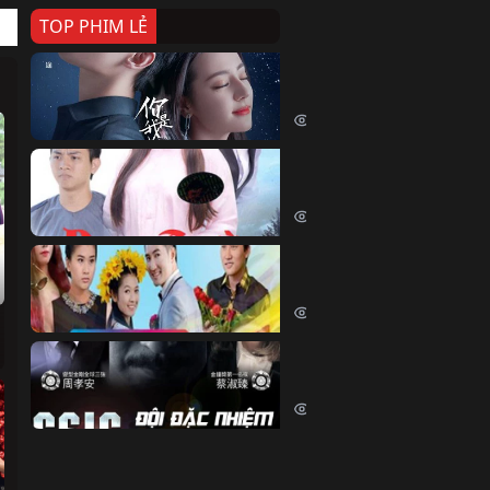
TOP PHIM LẺ
Nếu Thời Gian Trở Lại
If Time Flow Back (2020)
15717 lượt xem
Đoạn Trường Nam Ai
Đoạn Trường Nam Ai (2015)
13342 lượt xem
Chiếc Vòng Ngọc Huyết
Chiếc Vòng Ngọc Huyết (2015)
11998 lượt xem
Đội Đặc Nhiệm Hiện Tr
Crime Scene Investigation Center
10819 lượt xem