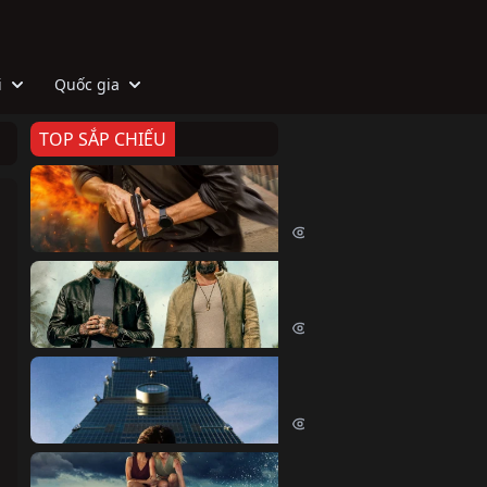
i
Quốc gia
TOP SẮP CHIẾU
Zeta
Agent Zeta (2026)
2024 lượt xem
Biệt Đội Hủy Diệt
The Wrecking Crew (2026)
2157 lượt xem
Skyscraper Live
Skyscraper Live (2026)
1659 lượt xem
Cá Voi Sát Thủ