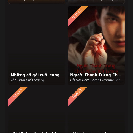
TRỌN BỘ
Những cô gái cuối cùng
Người Thanh Trừng Chấp Niệm Bất Lương
The Final Girls (2015)
Oh No! Here Comes Trouble (2023)
TRỌN BỘ
TRỌN BỘ