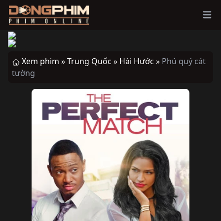
Ope
Xem phim »
Trung Quốc »
Hài Hước »
Phú quý cát
tường