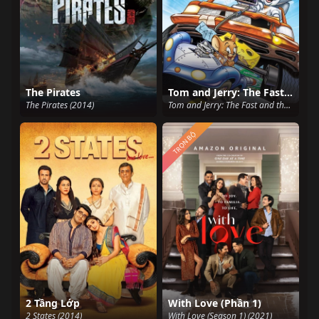
The Pirates
Tom and Jerry: The Fast and the Furry
The Pirates (2014)
Tom and Jerry: The Fast and the Furry (2005)
TRỌN BỘ
2 Tầng Lớp
With Love (Phần 1)
2 States (2014)
With Love (Season 1) (2021)