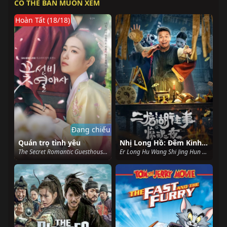
CÓ THỂ BẢN MUỐN XEM
Hoàn Tất (18/18)
Đang chiếu
Quán trọ tình yêu
Nhị Long Hồ: Đêm Kinh Hoàng
The Secret Romantic Guesthouse (2023)
Er Long Hu Wang Shi Jing Hun Ye (2021)