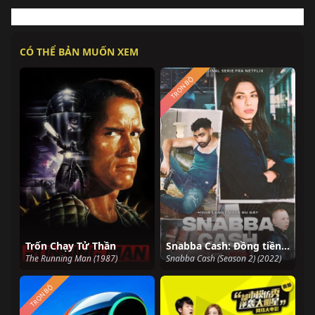
CÓ THỂ BẢN MUỐN XEM
TRỌN BỘ
Trốn Chạy Tử Thần
Snabba Cash: Đồng tiền phi pháp (Phần 2)
The Running Man (1987)
Snabba Cash (Season 2) (2022)
TRỌN BỘ