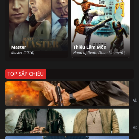
Master
Thiếu Lâm Môn
Master (2016)
Hand of Death (Shao Lin men) (1976)
TOP SẮP CHIẾU
Ze
Age
Bi
The