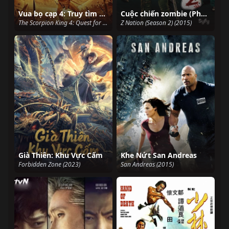
Vua bọ cạp 4: Truy tìm quyền năng
Cuộc chiến zombie (Phần 2)
The Scorpion King 4: Quest for Power (2015)
Z Nation (Season 2) (2015)
Già Thiên: Khu Vực Cấm
Khe Nứt San Andreas
Forbidden Zone (2023)
San Andreas (2015)