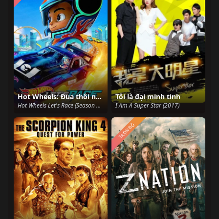
Hot Wheels: Đua thôi nào! (Phần 3)
Tôi là đại minh tinh
Hot Wheels Let's Race (Season 3) (2025)
I Am A Super Star (2017)
TRỌN BỘ