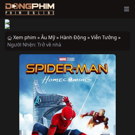
Ope
Xem phim »
Âu Mỹ »
Hành Động »
Viễn Tưởng »
Người Nhện: Trở về nhà