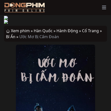
Ope
Xem phim »
Hàn Quốc »
Hành Động »
Cổ Trang »
Bí Ẩn »
Ước Mơ Bị Cấm Đoán