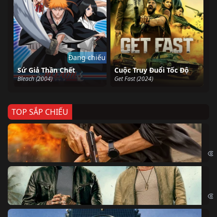
Đang chiếu
Sứ Giả Thần Chết
Cuộc Truy Đuổi Tốc Độ
Bleach (2004)
Get Fast (2024)
TOP SẮP CHIẾU
Ze
Age
Bi
The
Sk