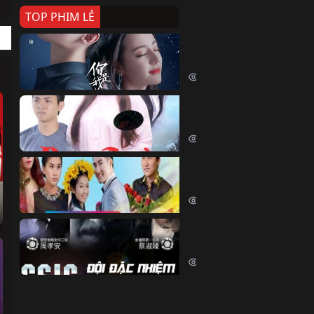
TOP PHIM LẺ
Nếu Thời Gian Trở Lại
If Time Flow Back (2020)
15786 lượt xem
Đoạn Trường Nam Ai
Đoạn Trường Nam Ai (2015)
13495 lượt xem
Chiếc Vòng Ngọc Huyết
Chiếc Vòng Ngọc Huyết (2015)
12060 lượt xem
Đội Đặc Nhiệm Hiện Tr
Crime Scene Investigation Center
10881 lượt xem