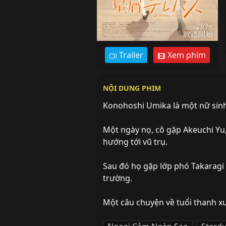
Trailer
Xem phim
NỘI DUNG PHIM
Konohoshi Umika là một nữ sinh 
Một ngày nọ, cô gặp Akeuchi Yu, 
hướng tới vũ trụ.

Sau đó họ gặp lớp phó Takaragi
trường.

Một câu chuyện về tuổi thanh xuâ