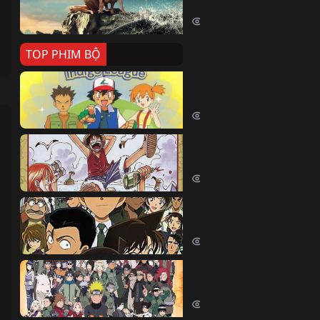
Killer Whale (2026)
2423 lượt xem
TOP PHIM BỘ
Pokemon Tổng Hợp
Pokemon (1997)
214856 lượt xem
Đảo Hải Tặc
One Piece (Luffy) (1999)
203125 lượt xem
Thám Tử Lừng Danh Co
Detective Conan (2005)
170603 lượt xem
Naruto Shippuden
Naruto Shippuuden (2007)
109955 lượt xem