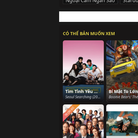
Ngoại Cảm Ngàn Sao
,
Stardu
CÓ THỂ BẢN MUỐN XEM
Tìm Tình Yêu Ở Seoul
Bí Mật To Lớn
Seoul Searching (2015)
TRỌN BỘ