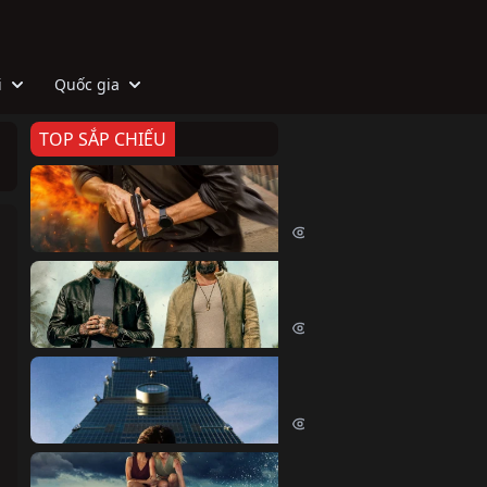
i
Quốc gia
TOP SẮP CHIẾU
Zeta
Agent Zeta (2026)
2079 lượt xem
Biệt Đội Hủy Diệt
The Wrecking Crew (2026)
2218 lượt xem
Skyscraper Live
Skyscraper Live (2026)
1712 lượt xem
Cá Voi Sát Thủ