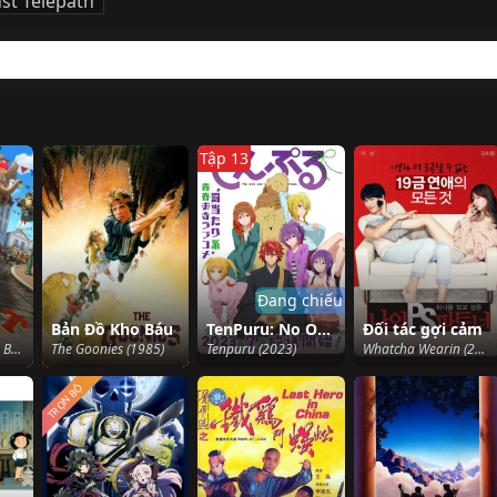
st Telepath
Tập 13
Đang chiếu
Bản Đồ Kho Báu
TenPuru: No One Can Live on Loneliness
Đối tác gợi cảm
Boonie Bears: The Big Top Secret (2016)
The Goonies (1985)
Tenpuru (2023)
Whatcha Wearin (2012)
TRỌN BỘ