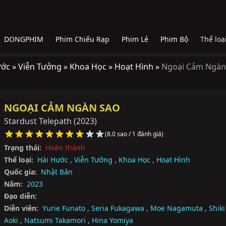
DONGPHIM
Phim Chiếu Rạp
Phim Lẻ
Phim Bộ
Thể loạ
ước »
Viễn Tưởng »
Khoa Học »
Hoạt Hình »
Ngoại Cảm Ngàn
NGOẠI CẢM NGÀN SAO
Stardust Telepath
(2023)
(8.0 sao / 1 đánh giá)
Trạng thái:
Hoàn thành
Thể loại:
Hài Hước
,
Viễn Tưởng
,
Khoa Học
,
Hoạt Hình
Quốc gia:
Nhật Bản
Năm:
2023
Đạo diễn:
Diễn viên:
Yurie Funato
,
Seria Fukagawa
,
Moe Nagamuta
,
Shiki
Aoki
,
Natsumi Takamori
,
Hina Yomiya