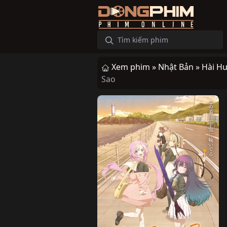
Xem phim »
Nhật Bản »
Hài H
Sao