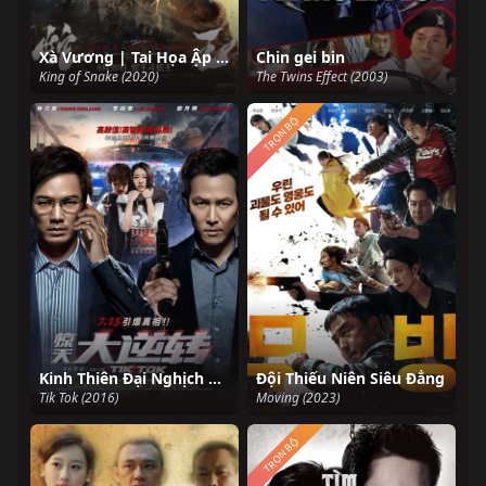
Xà Vương | Tai Họa Ập Đến, Chạy Hay Là Chết?
Chin gei bin
King of Snake (2020)
The Twins Effect (2003)
TRỌN BỘ
Kinh Thiên Đại Nghịch Chuyển
Đội Thiếu Niên Siêu Đẳng
Tik Tok (2016)
Moving (2023)
TRỌN BỘ