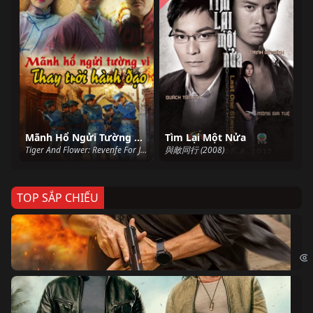
Mãnh Hổ Ngửi Tường Vi: Thay Trời Hành Đạo
Tìm Lại Một Nửa
Tiger And Flower: Revenfe For Justice (2017)
與敵同行 (2008)
TOP SẮP CHIẾU
Ze
Age
Bi
The