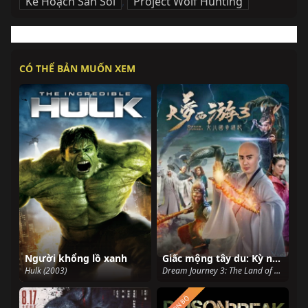
Kế Hoạch Săn Sói
,
Project Wolf Hunting
CÓ THỂ BẢN MUỐN XEM
Người khổng lồ xanh
Giấc mộng tây du: Kỳ ngộ Nữ nhi quốc
Hulk (2003)
Dream Journey 3: The Land of Many Perfumes (2017)
TRỌN BỘ