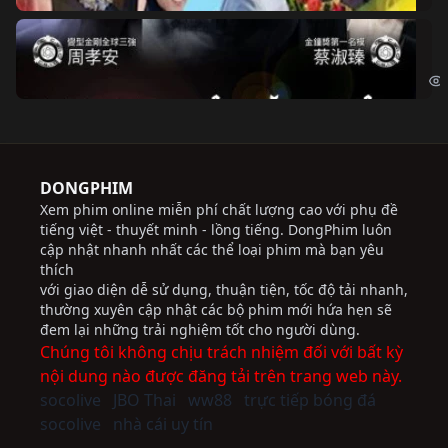
Độ
Cri
DONGPHIM
Xem phim online miễn phí chất lượng cao với phụ đề
tiếng việt - thuyết minh - lồng tiếng. DongPhim luôn
cập nhật nhanh nhất các thể loại phim mà bạn yêu
thích
với giao diện dễ sử dụng, thuận tiện, tốc độ tải nhanh,
thường xuyên cập nhật các bộ phim mới hứa hẹn sẽ
đem lại những trải nghiệm tốt cho người dùng.
Chúng tôi không chịu trách nhiệm đối với bất kỳ
nội dung nào được đăng tải trên trang web này.
socolive
JBO Thai
ww88
trực tiếp bóng đá
socolive
nhà cái uy tín