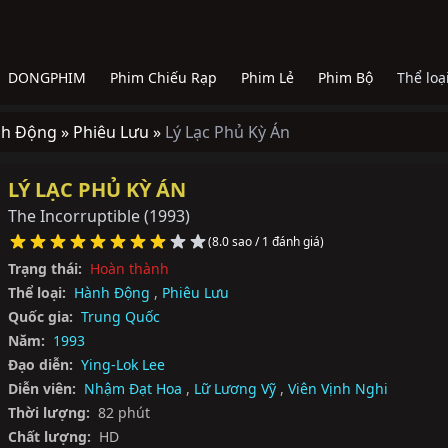
DONGPHIM
Phim Chiếu Rạp
Phim Lẻ
Phim Bộ
Thể loạ
h Động »
Phiêu Lưu »
Lý Lạc Phủ Kỳ Án
LÝ LẠC PHỦ KỲ ÁN
The Incorruptible
(1993)
(8.0 sao / 1 đánh giá)
Trạng thái:
Hoàn thành
Thể loại:
Hành Động
,
Phiêu Lưu
Quốc gia:
Trung Quốc
Năm:
1993
Đạo diễn:
Ying-Lok Lee
Diễn viên:
Nhậm Đạt Hoa
,
Lữ Lương Vỹ
,
Viên Vịnh Nghi
Thời lượng:
82 phút
Chất lượng:
HD