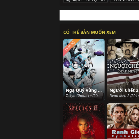
CÓ THỂ BẢN MUỐN XEM
TRỌN BỘ
Ngạ Quỷ Vùng Tokyo 3
Người Chết 2
Tokyo Ghoul: re (2018)
Dead Men 2 (2016