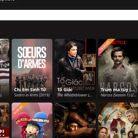
TRỌN BỘ
Chị Em Sinh Tử
Tố Giác
Trùm ma túy (Phần 1)
)
Sisters in Arms (2019)
The Whistleblower (2010)
Narcos (Season 1) (2015)
TRỌN BỘ