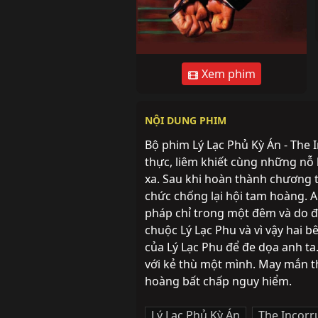
Xem phim
NỘI DUNG PHIM
Bộ phim Lý Lạc Phủ Kỳ Án - The I
thực, liêm khiết cùng những nỗ 
xa. Sau khi hoàn thành chương t
chức chống lại hội tam hoàng. A
pháp chỉ trong một đêm và do đ
chuộc Lý Lạc Phu và vì vậy hai b
của Lý Lạc Phu để đe dọa anh ta
với kẻ thù một mình. May mắn tha
hoàng bất chấp nguy hiểm.
Lý Lạc Phủ Kỳ Án
,
The Incorr