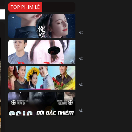
TOP PHIM LẺ
Nếu Thời Gian Trở Lại
If Time Flow Back (2020)
15737 lượt xem
Đoạn Trường Nam Ai
Đoạn Trường Nam Ai (2015)
13368 lượt xem
Chiếc Vòng Ngọc Huyết
Chiếc Vòng Ngọc Huyết (2015)
12019 lượt xem
Đội Đặc Nhiệm Hiện Tr
Crime Scene Investigation Center
10840 lượt xem