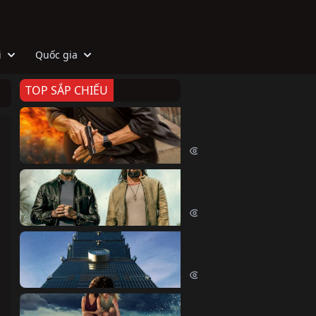
i
Quốc gia
TOP SẮP CHIẾU
Zeta
Agent Zeta (2026)
2041 lượt xem
Biệt Đội Hủy Diệt
The Wrecking Crew (2026)
2178 lượt xem
Skyscraper Live
Skyscraper Live (2026)
1674 lượt xem
Cá Voi Sát Thủ