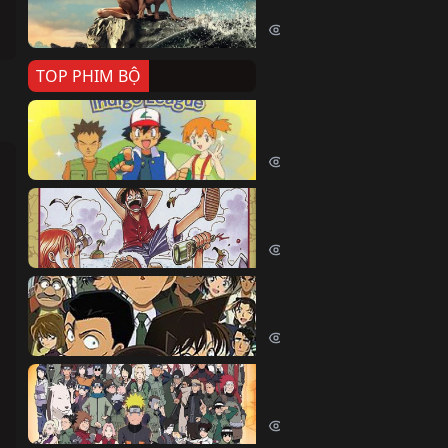
Killer Whale (2026)
2384 lượt xem
TOP PHIM BỘ
Pokemon Tổng Hợp
Pokemon (1997)
214539 lượt xem
Đảo Hải Tặc
One Piece (Luffy) (1999)
202835 lượt xem
Thám Tử Lừng Danh Co
Detective Conan (2005)
169116 lượt xem
Naruto Shippuden
Naruto Shippuuden (2007)
109751 lượt xem