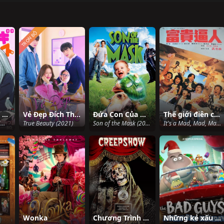
TRỌN BỘ
Khủng Hoảng Quá Dễ Thương
Vẻ Đẹp Đích Thực
Đứa Con Của Mặt Nạ
Thế giới điên cuồng
カワイスギクライシス (2023)
True Beauty (2021)
Son of the Mask (2005)
It's a Mad, Mad, Mad World (1987)
Wonka
Chương Trình Quái Dị
Những kẻ xấu xa: Một Giáng sinh rất xấu xa