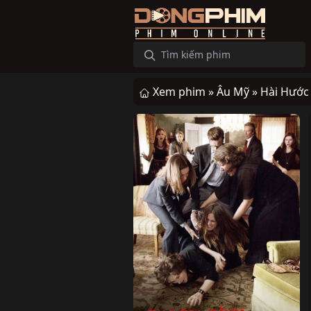
Xem phim »
Âu Mỹ »
Hài Hước