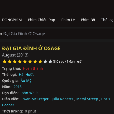
DONGPHIM
Phim Chiếu Rạp
Phim Lẻ
Phim Bộ
Thể loạ
 »
Đại Gia Đình Ở Osage
ĐẠI GIA ĐÌNH Ở OSAGE
August
(2013)
(8.0 sao / 1 đánh giá)
Trạng thái:
Hoàn thành
Thể loại:
Hài Hước
Quốc gia:
Âu Mỹ
Năm:
2013
Đạo diễn:
John Wells
Diễn viên:
Ewan McGregor
,
Julia Roberts
,
Meryl Streep
,
Chris
Cooper
Thời lượng:
0 phút