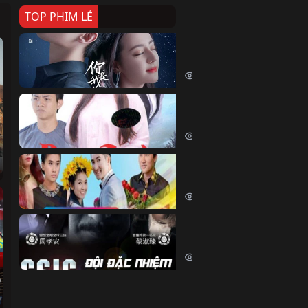
TOP PHIM LẺ
Nếu Thời Gian Trở Lại
If Time Flow Back (2020)
15783 lượt xem
Đoạn Trường Nam Ai
Đoạn Trường Nam Ai (2015)
13494 lượt xem
Chiếc Vòng Ngọc Huyết
Chiếc Vòng Ngọc Huyết (2015)
12057 lượt xem
Đội Đặc Nhiệm Hiện Tr
Crime Scene Investigation Center
10880 lượt xem