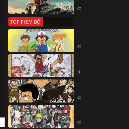
Killer Whale (2026)
2422 lượt xem
TOP PHIM BỘ
Pokemon Tổng Hợp
Pokemon (1997)
214848 lượt xem
Đảo Hải Tặc
One Piece (Luffy) (1999)
203093 lượt xem
Thám Tử Lừng Danh Co
Detective Conan (2005)
170587 lượt xem
Naruto Shippuden
Naruto Shippuuden (2007)
109938 lượt xem