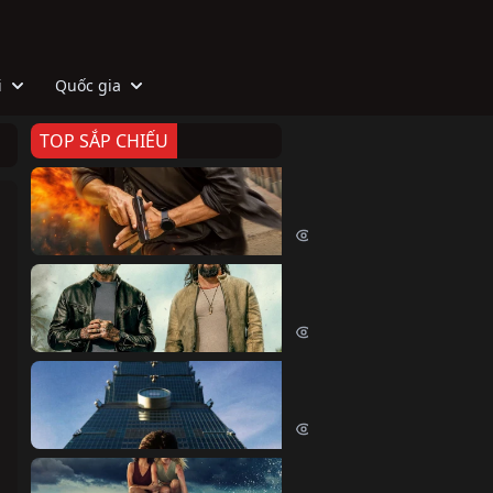
i
Quốc gia
TOP SẮP CHIẾU
Zeta
Agent Zeta (2026)
2078 lượt xem
Biệt Đội Hủy Diệt
The Wrecking Crew (2026)
2217 lượt xem
Skyscraper Live
Skyscraper Live (2026)
1711 lượt xem
Cá Voi Sát Thủ