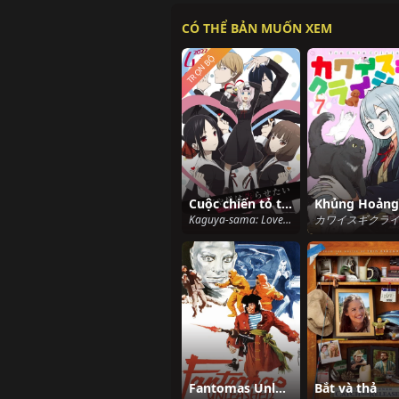
CÓ THỂ BẢN MUỐN XEM
TRỌN BỘ
Cuộc chiến tỏ tình (Phần 3)
Kaguya-sama: Love Is War (Season 3) (2022)
Fantomas Unleashed
Bắt và thả