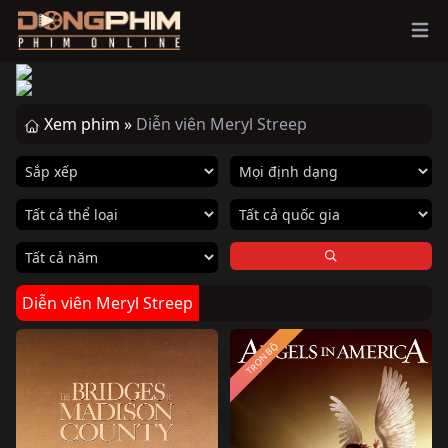
Ope
Xem phim »
Diễn viên Meryl Streep
Diễn viên Meryl Streep
TRỌN BỘ