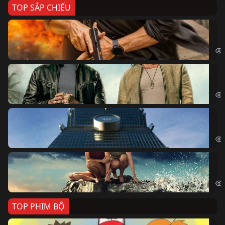
TOP SẮP CHIẾU
Ze
Age
Bi
The
Sk
Sky
Cá
Kil
TOP PHIM BỘ