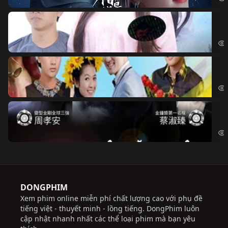
Đo
Đoạ
Ch
Chi
Độ
Cri
DONGPHIM
Xem phim online miễn phí chất lượng cao với phụ đề
tiếng việt - thuyết minh - lồng tiếng. DongPhim luôn
cập nhật nhanh nhất các thể loại phim mà bạn yêu