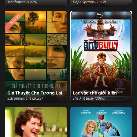
Manhattan (1979)
Hope Springs (2012)
TRỌN BỘ
Giả Thuyết Cho Tương Lai
Lạc vào thế giới kiến
Extrapolations (2023)
The Ant Bully (2006)