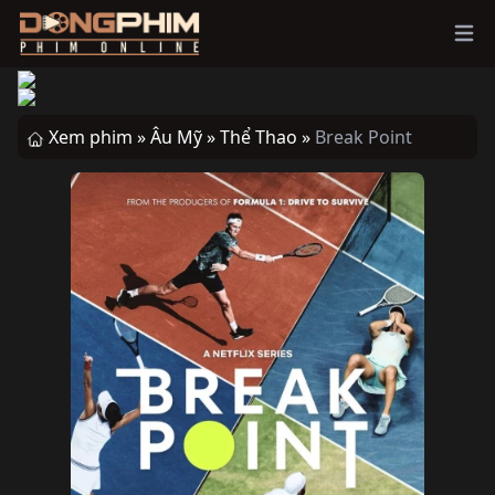
Ope
Xem phim »
Âu Mỹ »
Thể Thao »
Break Point