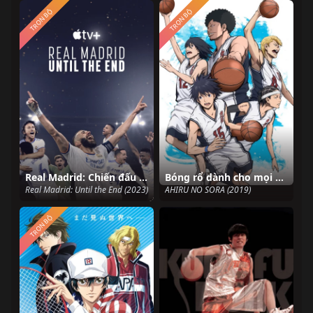
TRỌN BỘ
TRỌN BỘ
Real Madrid: Chiến đấu đến phút cuối cùng
Bóng rổ dành cho mọi người
Real Madrid: Until the End (2023)
AHIRU NO SORA (2019)
TRỌN BỘ