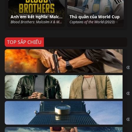
Anh em kết nghĩa: Malcolm X & Muhammad Ali
Thủ quân của World Cup
Blood Brothers: Malcolm X & Muhammad Ali (2021)
Captains of the World (2023)
TOP SẮP CHIẾU
Ze
Age
Bi
The
Sk
Sky
Cá