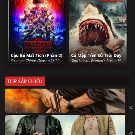
Cậu Bé Mất Tích (Phần 2)
Cá Mập Tiền Sử Trỗi Dậy
Stranger Things (Season 2) (2017)
Sharkansas Women's Prison Massacre (2015)
TOP SẮP CHIẾU
Ze
Age
Bi
The