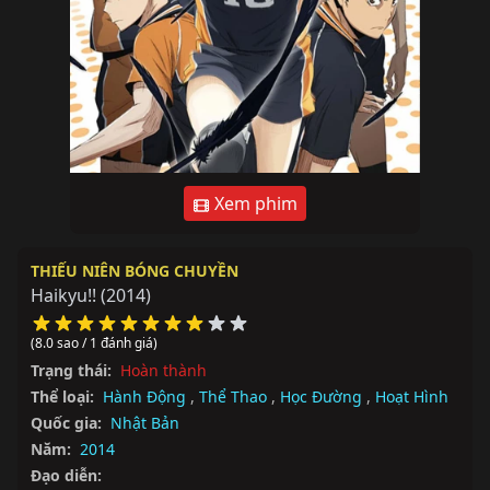
Xem phim
THIẾU NIÊN BÓNG CHUYỀN
Haikyu!!
(2014)
(8.0 sao / 1 đánh giá)
Trạng thái:
Hoàn thành
Thể loại:
Hành Động
,
Thể Thao
,
Học Đường
,
Hoạt Hình
Quốc gia:
Nhật Bản
Năm:
2014
Đạo diễn: