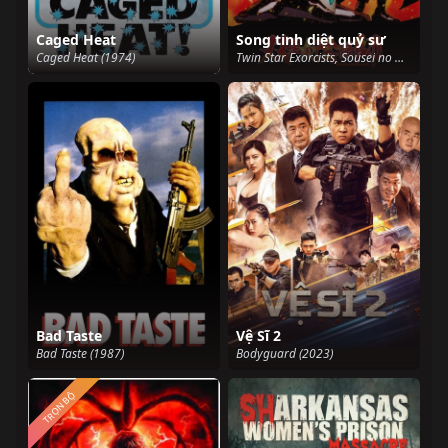
Caged Heat
Song tinh diệt quỷ sư
Caged Heat (1974)
Twin Star Exorcists, Sousei no Onmyouji (2016)
Bad Taste
Vệ Sĩ 2
Bad Taste (1987)
Bodyguard (2023)
TRỌN BỘ