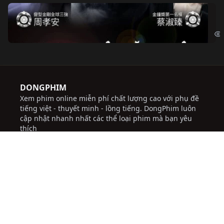
Độ
Cri
DONGPHIM
Xem phim online miễn phí chất lượng cao với phụ đề
tiếng việt - thuyết minh - lồng tiếng. DongPhim luôn
cập nhật nhanh nhất các thể loại phim mà bạn yêu
thích
với giao diện dễ sử dụng, thuận tiện, tốc độ tải nhanh,
thường xuyên cập nhật các bộ phim mới hứa hẹn sẽ
đem lại những trải nghiệm tốt cho người dùng.
Chúng tôi không chịu trách nhiệm đối với bất kỳ
nội dung nào được đăng tải trên trang web này.
socolive
JBO Thai
ww88
trực tiếp bóng đá
socolive
nhà cái uy tín