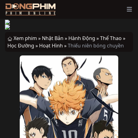
Ope
Xem phim »
Nhật Bản »
Hành Động »
Thể Thao »
Học Đường »
Hoạt Hình »
Thiếu niên bóng chuyền