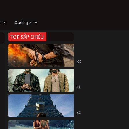
i
Quốc gia
TOP SẮP CHIẾU
Zeta
Agent Zeta (2026)
2026 lượt xem
Biệt Đội Hủy Diệt
The Wrecking Crew (2026)
2164 lượt xem
Skyscraper Live
Skyscraper Live (2026)
1662 lượt xem
Cá Voi Sát Thủ