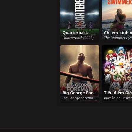
Quarterback
Chị em kình 
Quarterback (2023)
The Swimmers (2
Big George Foreman: Câu chuyện kỳ diệu về nhà vô địch quyền Anh hạng nặng
Big George Foreman: The Miraculous Story of the Once and Future Heavyweight Champion of the World (2023)