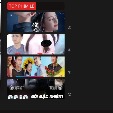
TOP PHIM LẺ
Nếu Thời Gian Trở Lại
If Time Flow Back (2020)
15721 lượt xem
Đoạn Trường Nam Ai
Đoạn Trường Nam Ai (2015)
13344 lượt xem
Chiếc Vòng Ngọc Huyết
Chiếc Vòng Ngọc Huyết (2015)
12000 lượt xem
Đội Đặc Nhiệm Hiện Tr
Crime Scene Investigation Center
10822 lượt xem