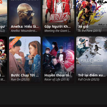
ngư
Anelka: Hiểu lầm
Gặp Người Khổng Lồ
Xé gió
022)
Anelka: Misunderstood (2020)
Meeting the Giant (2014)
To the Fore (2015)
TRỌN BỘ
Tiêu điểm Giải Mùa đông - Vượt qua ngưỡng cửa
Bước Chạy Tới Trái Tim
Huyền thoại tốc độ biển số xe Q1
Trở lại điểm xuất phát
Kuroko no Basket Movie 3: Winter Cup - Tobira no Mukou (2016)
Run On (2020)
Racer of Life (2018)
Full Circle (2023)