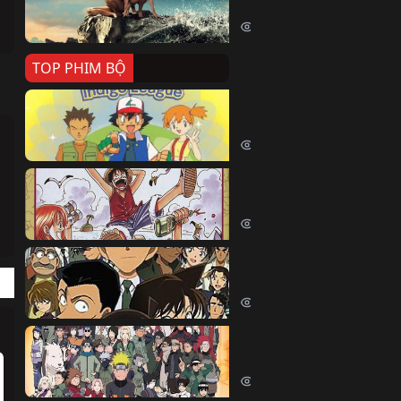
Killer Whale (2026)
2371 lượt xem
TOP PHIM BỘ
Pokemon Tổng Hợp
Pokemon (1997)
214443 lượt xem
Đảo Hải Tặc
One Piece (Luffy) (1999)
202741 lượt xem
Thám Tử Lừng Danh Co
Detective Conan (2005)
169080 lượt xem
Naruto Shippuden
Naruto Shippuuden (2007)
109710 lượt xem