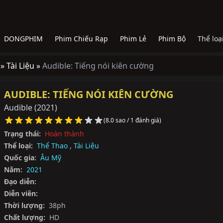
DONGPHIM
Phim Chiếu Rạp
Phim Lẻ
Phim Bộ
Thể loạ
 »
Tài Liệu »
Audible: Tiếng nói kiên cường
AUDIBLE: TIẾNG NÓI KIÊN CƯỜNG
Audible
(2021)
(8.0 sao / 1 đánh giá)
Trạng thái:
Hoàn thành
Thể loại:
Thể Thao
,
Tài Liệu
Quốc gia:
Âu Mỹ
Năm:
2021
Đạo diễn:
Diễn viên:
Thời lượng:
38ph
Chất lượng:
HD