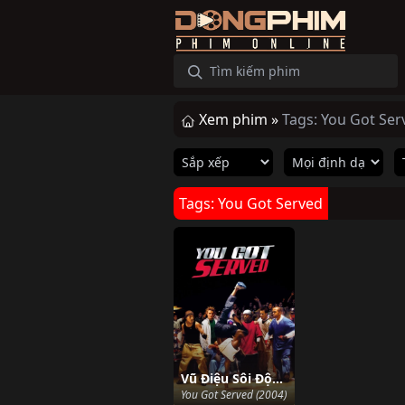
Xem phim »
Tags: You Got Ser
Tags: You Got Served
Vũ Điệu Sôi Động
You Got Served (2004)