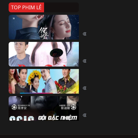
TOP PHIM LẺ
Nếu Thời Gian Trở Lại
If Time Flow Back (2020)
15693 lượt xem
Đoạn Trường Nam Ai
Đoạn Trường Nam Ai (2015)
13318 lượt xem
Chiếc Vòng Ngọc Huyết
Chiếc Vòng Ngọc Huyết (2015)
11976 lượt xem
Đội Đặc Nhiệm Hiện Tr
Crime Scene Investigation Center
10797 lượt xem