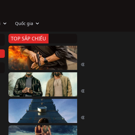
i
Quốc gia
TOP SẮP CHIẾU
Zeta
Agent Zeta (2026)
1987 lượt xem
Biệt Đội Hủy Diệt
The Wrecking Crew (2026)
2136 lượt xem
Skyscraper Live
Skyscraper Live (2026)
1640 lượt xem
Cá Voi Sát Thủ