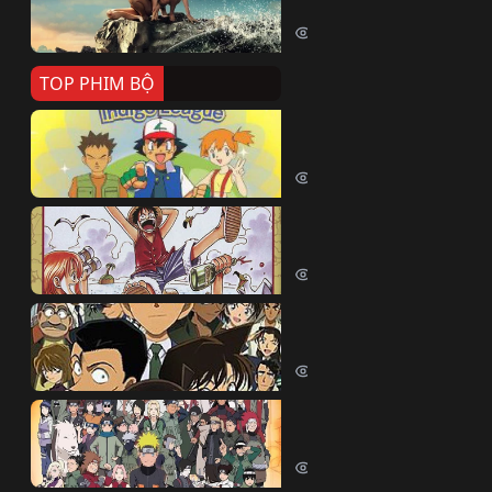
Killer Whale (2026)
2351 lượt xem
TOP PHIM BỘ
Pokemon Tổng Hợp
Pokemon (1997)
214407 lượt xem
Đảo Hải Tặc
One Piece (Luffy) (1999)
202651 lượt xem
Thám Tử Lừng Danh Co
Detective Conan (2005)
169047 lượt xem
Naruto Shippuden
Naruto Shippuuden (2007)
109677 lượt xem