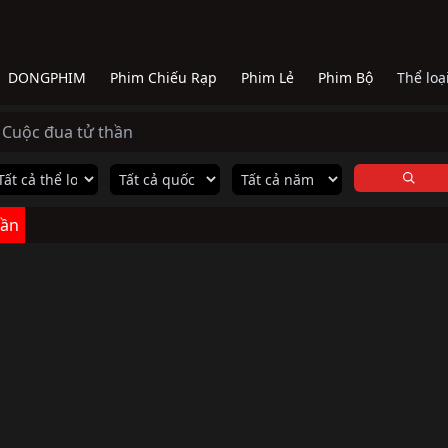
DONGPHIM
Phim Chiếu Rạp
Phim Lẻ
Phim Bộ
Thể loạ
: Cuộc đua tử thần
hần