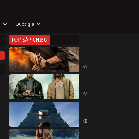
i
Quốc gia
TOP SẮP CHIẾU
Zeta
Agent Zeta (2026)
2083 lượt xem
Biệt Đội Hủy Diệt
The Wrecking Crew (2026)
2224 lượt xem
Skyscraper Live
Skyscraper Live (2026)
1716 lượt xem
Cá Voi Sát Thủ