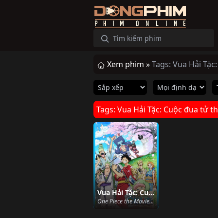
Xem phim »
Tags: Vua Hải Tặc
Tags: Vua Hải Tặc: Cuộc đua tử t
Vua Hải Tặc: Cuộc đua tử thần
One Piece the Movie Dead end no Bouken (Movie 4) (2003)