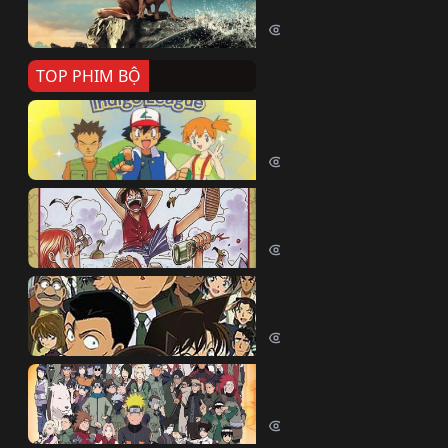
Killer Whale (2026)
2427 lượt xem
TOP PHIM BỘ
Pokemon Tổng Hợp
Pokemon (1997)
214866 lượt xem
Đảo Hải Tặc
One Piece (Luffy) (1999)
203175 lượt xem
Thám Tử Lừng Danh Co
Detective Conan (2005)
170609 lượt xem
Naruto Shippuden
Naruto Shippuuden (2007)
109990 lượt xem