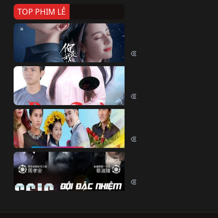
TOP PHIM LẺ
Nếu Thời Gian Trở Lại
If Time Flow Back (2020)
15791 lượt xem
Đoạn Trường Nam Ai
Đoạn Trường Nam Ai (2015)
13512 lượt xem
Chiếc Vòng Ngọc Huyết
Chiếc Vòng Ngọc Huyết (2015)
12064 lượt xem
Đội Đặc Nhiệm Hiện Tr
Crime Scene Investigation Center
10886 lượt xem