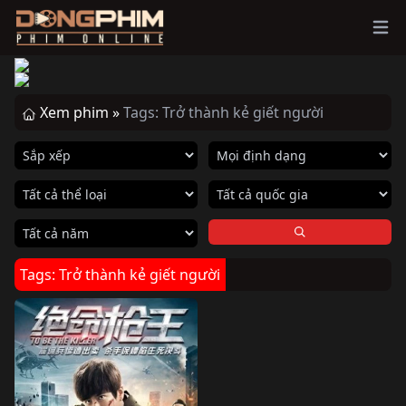
Ope
Xem phim »
Tags: Trở thành kẻ giết người
Tags: Trở thành kẻ giết người