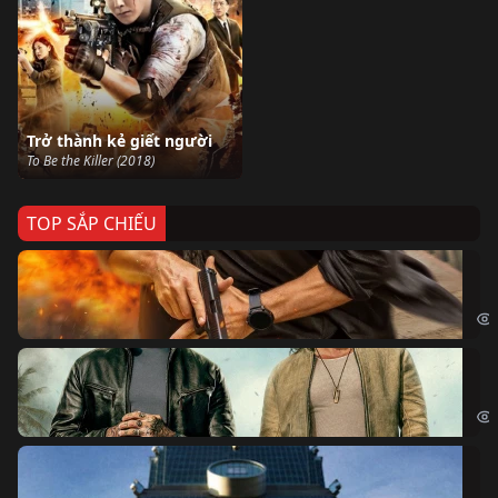
Trở thành kẻ giết người
To Be the Killer (2018)
TOP SẮP CHIẾU
Ze
Age
Bi
The
Sk
Sky