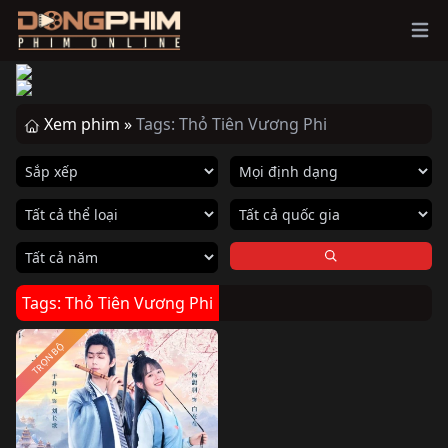
Ope
Xem phim »
Tags: Thỏ Tiên Vương Phi
Tags: Thỏ Tiên Vương Phi
TRỌN BỘ