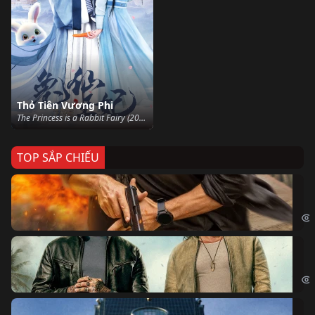
Thỏ Tiên Vương Phi
The Princess is a Rabbit Fairy (2023)
TOP SẮP CHIẾU
Ze
Age
Bi
The
Sk