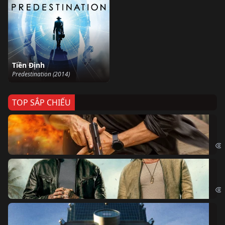
Tiền Định
Predestination (2014)
TOP SẮP CHIẾU
Ze
Age
Bi
The
Sk
Sky