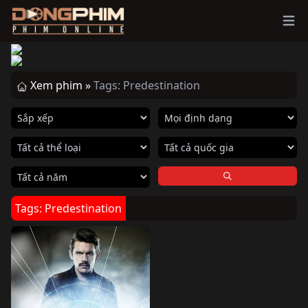
Ope
Xem phim »
Tags: Predestination
Tags: Predestination