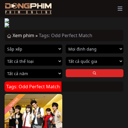
Ope
Xem phim »
Tags: Odd Perfect Match
Tags: Odd Perfect Match
TRỌN BỘ