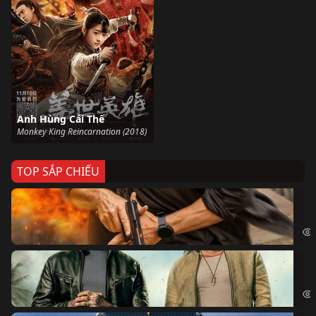
Anh Hùng Cái Thế
Monkey King Reincarnation (2018)
TOP SẮP CHIẾU
Ze
Age
Bi
The