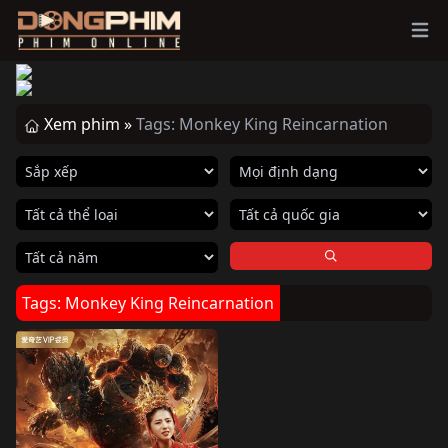
Ope
Xem phim »
Tags: Monkey King Reincarnation
Tags: Monkey King Reincarnation