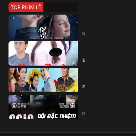
TOP PHIM LẺ
Nếu Thời Gian Trở Lại
If Time Flow Back (2020)
15778 lượt xem
Đoạn Trường Nam Ai
Đoạn Trường Nam Ai (2015)
13487 lượt xem
Chiếc Vòng Ngọc Huyết
Chiếc Vòng Ngọc Huyết (2015)
12053 lượt xem
Đội Đặc Nhiệm Hiện Tr
Crime Scene Investigation Center
10874 lượt xem