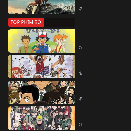
Killer Whale (2026)
2415 lượt xem
TOP PHIM BỘ
Pokemon Tổng Hợp
Pokemon (1997)
214833 lượt xem
Đảo Hải Tặc
One Piece (Luffy) (1999)
202990 lượt xem
Thám Tử Lừng Danh Co
Detective Conan (2005)
170566 lượt xem
Naruto Shippuden
Naruto Shippuuden (2007)
109883 lượt xem