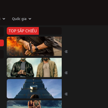
i
Quốc gia
TOP SẮP CHIẾU
Zeta
Agent Zeta (2026)
2073 lượt xem
Biệt Đội Hủy Diệt
The Wrecking Crew (2026)
2210 lượt xem
Skyscraper Live
Skyscraper Live (2026)
1707 lượt xem
Cá Voi Sát Thủ