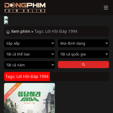
Ope
Xem phim »
Tags: Lời Hồi Đáp 1994
Tags: Lời Hồi Đáp 1994
TRỌN BỘ