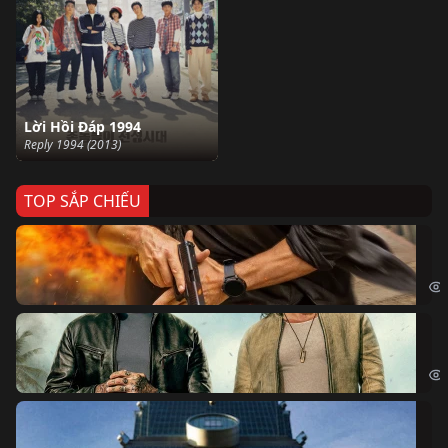
Lời Hồi Đáp 1994
Reply 1994 (2013)
TOP SẮP CHIẾU
Ze
Age
Bi
The
Sk
Sky