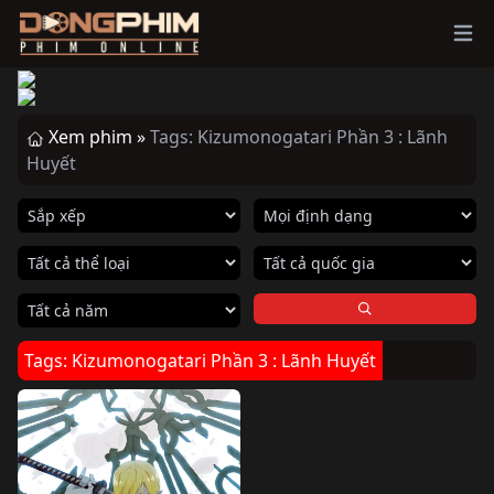
Ope
Xem phim »
Tags: Kizumonogatari Phần 3 : Lãnh
Huyết
Tags: Kizumonogatari Phần 3 : Lãnh Huyết