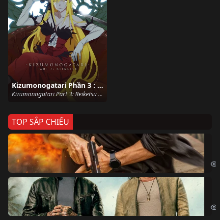
Kizumonogatari Phần 3 : Lãnh Huyết
Kizumonogatari Part 3: Reiketsu (2017)
TOP SẮP CHIẾU
Ze
Age
Bi
The