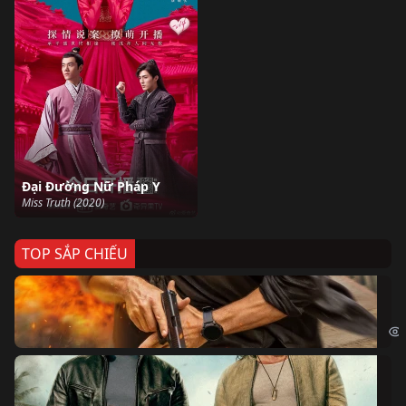
Đại Đường Nữ Pháp Y
Miss Truth (2020)
TOP SẮP CHIẾU
Ze
Age
Bi
The