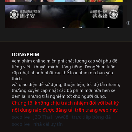
Độ
Cri
DONGPHIM
Xem phim online miễn phí chất lượng cao với phụ đề
tiếng việt - thuyết minh - lồng tiếng. DongPhim luôn
cập nhật nhanh nhất các thể loại phim mà bạn yêu
thích
với giao diện dễ sử dụng, thuận tiện, tốc độ tải nhanh,
thường xuyên cập nhật các bộ phim mới hứa hẹn sẽ
đem lại những trải nghiệm tốt cho người dùng.
Chúng tôi không chịu trách nhiệm đối với bất kỳ
nội dung nào được đăng tải trên trang web này.
socolive
JBO Thai
ww88
trực tiếp bóng đá
socolive
nhà cái uy tín