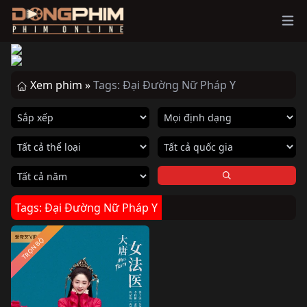
Ope
Xem phim »
Tags: Đại Đường Nữ Pháp Y
Tags: Đại Đường Nữ Pháp Y
TRỌN BỘ