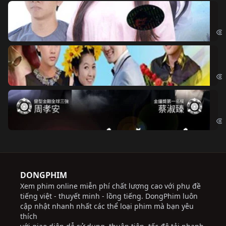
Đo
Đoạ
Ch
Chi
Độ
Cri
DONGPHIM
Xem phim online miễn phí chất lượng cao với phụ đề
tiếng việt - thuyết minh - lồng tiếng. DongPhim luôn
cập nhật nhanh nhất các thể loại phim mà bạn yêu
thích