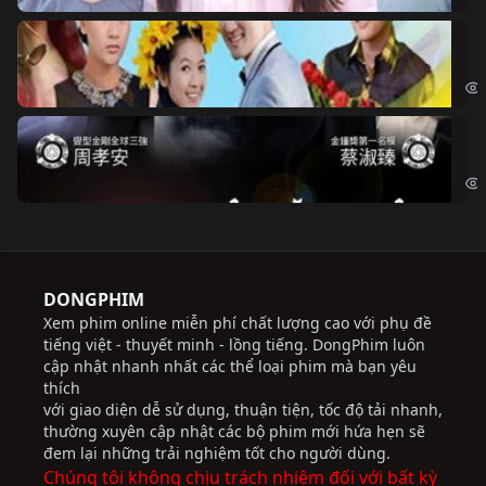
Ch
Chi
Độ
Cri
DONGPHIM
Xem phim online miễn phí chất lượng cao với phụ đề
tiếng việt - thuyết minh - lồng tiếng. DongPhim luôn
cập nhật nhanh nhất các thể loại phim mà bạn yêu
thích
với giao diện dễ sử dụng, thuận tiện, tốc độ tải nhanh,
thường xuyên cập nhật các bộ phim mới hứa hẹn sẽ
đem lại những trải nghiệm tốt cho người dùng.
Chúng tôi không chịu trách nhiệm đối với bất kỳ