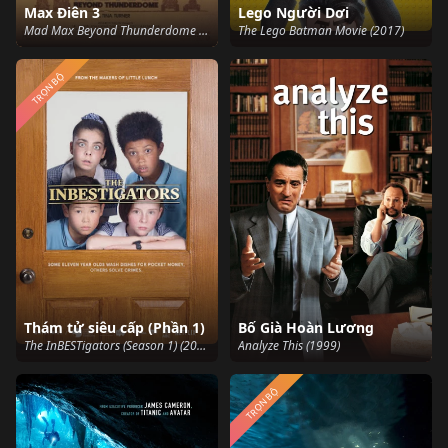
Max Điên 3
Lego Người Dơi
Mad Max Beyond Thunderdome (1985)
The Lego Batman Movie (2017)
TRỌN BỘ
Thám tử siêu cấp (Phần 1)
Bố Già Hoàn Lương
The InBESTigators (Season 1) (2019)
Analyze This (1999)
TRỌN BỘ