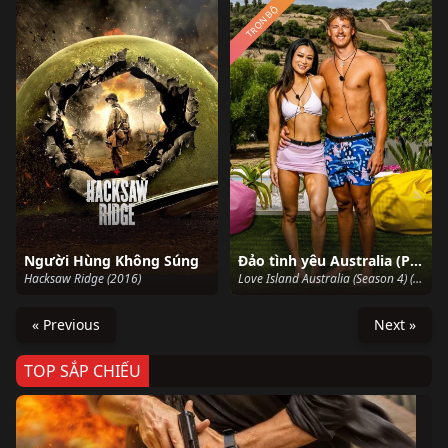
TRỌN BỘ
Người Hùng Không Súng
Đảo tình yêu Australia (Phần 4)
Hacksaw Ridge (2016)
Love Island Australia (Season 4) (2022)
« Previous
Next »
TOP SẮP CHIẾU
Ze
Age