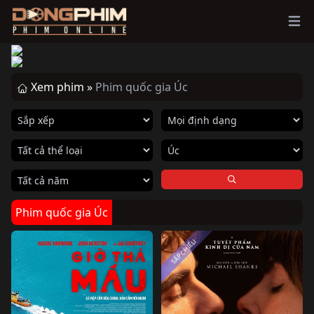
Ope
Xem phim »
Phim quốc gia Úc
Phim quốc gia Úc
SẮP CHIẾU