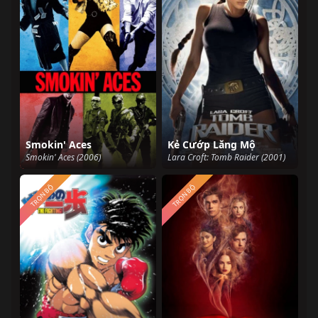
Smokin' Aces
Kẻ Cướp Lăng Mộ
Smokin' Aces (2006)
Lara Croft: Tomb Raider (2001)
TRỌN BỘ
TRỌN BỘ