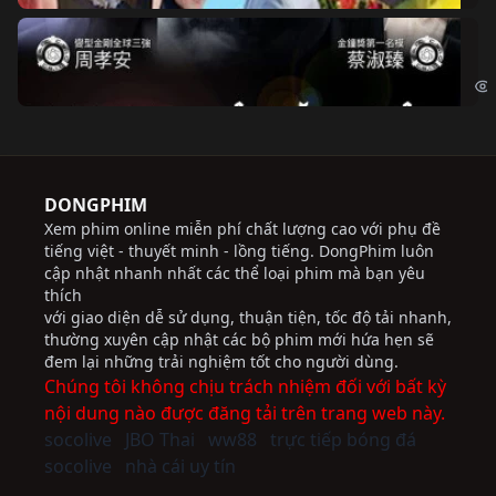
Độ
Cri
DONGPHIM
Xem phim online miễn phí chất lượng cao với phụ đề
tiếng việt - thuyết minh - lồng tiếng. DongPhim luôn
cập nhật nhanh nhất các thể loại phim mà bạn yêu
thích
với giao diện dễ sử dụng, thuận tiện, tốc độ tải nhanh,
thường xuyên cập nhật các bộ phim mới hứa hẹn sẽ
đem lại những trải nghiệm tốt cho người dùng.
Chúng tôi không chịu trách nhiệm đối với bất kỳ
nội dung nào được đăng tải trên trang web này.
socolive
JBO Thai
ww88
trực tiếp bóng đá
socolive
nhà cái uy tín