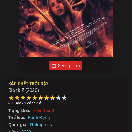
Xem phim
XÁC CHẾT TRỖI DẬY
Block Z
(2020)
(8.0 sao / 1 đánh giá)
Trạng thái:
Hoàn thành
Thể loại:
Hành Động
Quốc gia:
Philippines
Năm:
2020