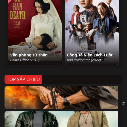
Văn phòng tử thần
Công Tố Viên Lách Luật
Death Office (2019)
Bad Prosecutor (2022)
TOP SẮP CHIẾU
Ze
Age
Bi
The