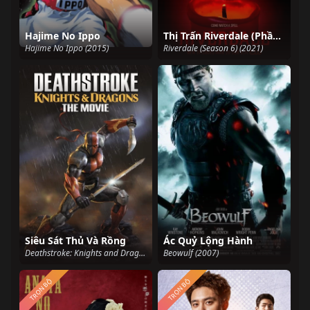
Hajime No Ippo
Thị Trấn Riverdale (Phần 6)
Hajime No Ippo (2015)
Riverdale (Season 6) (2021)
Siêu Sát Thủ Và Rồng
Ác Quỷ Lộng Hành
Deathstroke: Knights and Dragons - The Movie (2020)
Beowulf (2007)
TRỌN BỘ
TRỌN BỘ