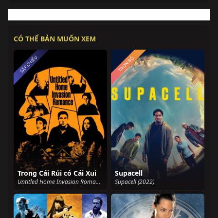
CÓ THỂ BẢN MUỐN XEM
SẮP CHIẾU
TRỌN BỘ
Trong Cái Rủi có Cái Xui
Supacell
Untitled Home Invasion Romance (2025)
Supacell (2022)