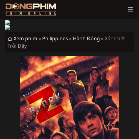
Ope
Xem phim »
Philippines »
Hành Động »
Xác Chết
Trỗi Dậy