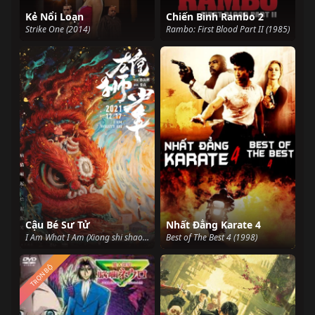
Kẻ Nổi Loạn
Chiến Binh Rambo 2
Strike One (2014)
Rambo: First Blood Part II (1985)
Cậu Bé Sư Tử
Nhất Đẳng Karate 4
I Am What I Am (Xiong shi shao nian) (2021)
Best of The Best 4 (1998)
TRỌN BỘ