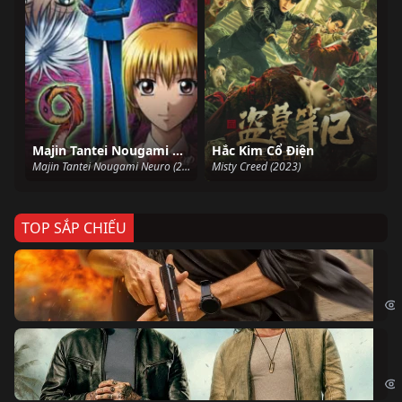
Majin Tantei Nougami Neuro
Hắc Kim Cổ Điện
Majin Tantei Nougami Neuro (2007)
Misty Creed (2023)
TOP SẮP CHIẾU
Ze
Age
Bi
The