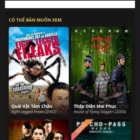
CÓ THỂ BẢN MUỐN XEM
Quái Vật Tám Chân
Thập Diện Mai Phục
Eight Legged Freaks (2002)
House of Flying Daggers (2004)
TRỌN BỘ