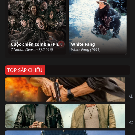
Cuộc chiến zombie (Phần 3)
White Fang
Z Nation (Season 3) (2016)
White Fang (1991)
TOP SẮP CHIẾU
Ze
Age
Bi
The