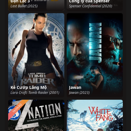
Đạn Lạc 3
Công lý của Spenser
Last Bullet (2025)
Spenser Confidential (2020)
Kẻ Cướp Lăng Mộ
Jawan
Lara Croft: Tomb Raider (2001)
Jawan (2023)
TRỌN BỘ