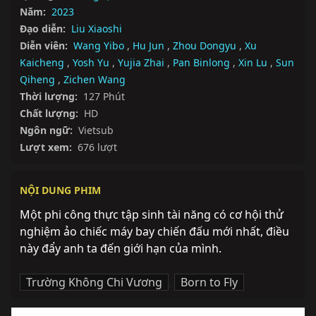
Năm:
2023
Đạo diễn:
Liu Xiaoshi
Diễn viên:
Wang Yibo
,
Hu Jun
,
Zhou Dongyu
,
Xu
Kaicheng
,
Yosh Yu
,
Yujia Zhai
,
Pan Binlong
,
Xin Lu
,
Sun
Qiheng
,
Zichen Wang
Thời lượng:
127 Phút
Chất lượng:
HD
Ngôn ngữ:
Vietsub
Lượt xem:
676 lượt
NỘI DUNG PHIM
Một phi công thực tập sinh tài năng có cơ hội thử 
nghiệm ảo chiếc máy bay chiến đấu mới nhất, điều 
này đẩy anh ta đến giới hạn của mình.
Trường Không Chi Vương
,
Born to Fly