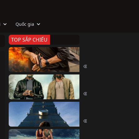
i
Quốc gia
TOP SẮP CHIẾU
Zeta
Agent Zeta (2026)
2077 lượt xem
Biệt Đội Hủy Diệt
The Wrecking Crew (2026)
2215 lượt xem
Skyscraper Live
Skyscraper Live (2026)
1710 lượt xem
Cá Voi Sát Thủ