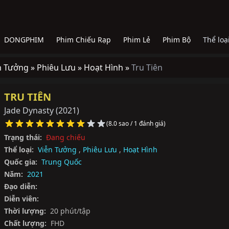
DONGPHIM
Phim Chiếu Rạp
Phim Lẻ
Phim Bộ
Thể loạ
n Tưởng »
Phiêu Lưu »
Hoạt Hình »
Tru Tiên
TRU TIÊN
Jade Dynasty
(2021)
(8.0 sao / 1 đánh giá)
Trạng thái:
Đang chiếu
Thể loại:
Viễn Tưởng
,
Phiêu Lưu
,
Hoạt Hình
Quốc gia:
Trung Quốc
Năm:
2021
Đạo diễn:
Diễn viên:
Thời lượng:
20 phút/tập
Chất lượng:
FHD