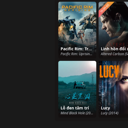
TRỌN BỘ
Pacific Rim: Trỗi Dậy
Pacific Rim: Uprising (2018)
Lỗ đen tâm trí
Lucy
Mind Black Hole (2020)
Lucy (2014)