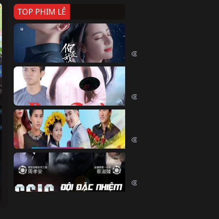
TOP PHIM LẺ
Nếu Thời Gian Trở Lại
If Time Flow Back (2020)
15782 lượt xem
u
Đoạn Trường Nam Ai
Đoạn Trường Nam Ai (2015)
13493 lượt xem
Chiếc Vòng Ngọc Huyết
Chiếc Vòng Ngọc Huyết (2015)
12056 lượt xem
Đội Đặc Nhiệm Hiện Tr
Crime Scene Investigation Center
10879 lượt xem