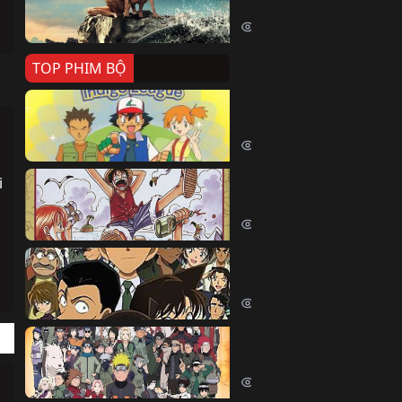
Killer Whale (2026)
2420 lượt xem
TOP PHIM BỘ
Pokemon Tổng Hợp
Pokemon (1997)
214845 lượt xem
 
Đảo Hải Tặc
One Piece (Luffy) (1999)
203072 lượt xem
Thám Tử Lừng Danh Co
Detective Conan (2005)
170581 lượt xem
Naruto Shippuden
Naruto Shippuuden (2007)
109923 lượt xem