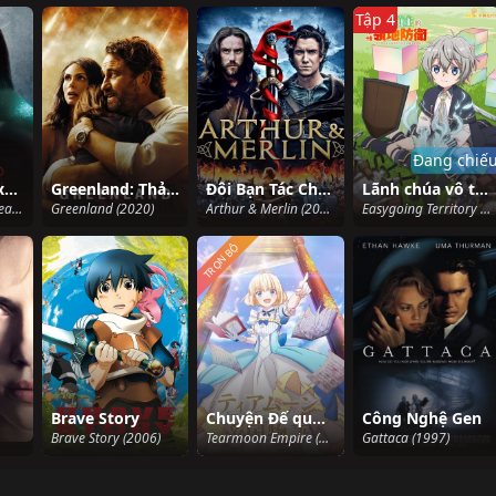
Tập 4
Đang chiế
Linh hồn đổi xác (Phần 1)
Greenland: Thảm Họa Thiên Thạch
Đôi Bạn Tác Chiến
Lãnh chúa vô tư vui thú bảo vệ lãnh địa ~ Biến ngôi làng vô danh thành pháo đài mạnh nhất bằng ma pháp hệ sản xuất ~
Altered Carbon (Season 1) (2018)
Greenland (2020)
Arthur & Merlin (2015)
Easygoing Territory Defense by the Optimistic Lord (2026)
TRỌN BỘ
Brave Story
Chuyện Đế quốc Tearmoon
Công Nghệ Gen
Brave Story (2006)
Tearmoon Empire (2023)
Gattaca (1997)